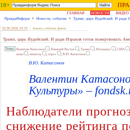
18+
ПР
ГЛАВНАЯ
НОВОСТИ
ВИДЕО
ПравдаИнформ
≈
Новости, события
≈
Трамп, царь Иудейский. И ради 
02.06.2026
, 03:19
Анализ, события, факты
Трамп, царь Иудейский. И ради Израиля готов пожертвовать Ам
,
,
,
,
Валентин Катасонов
Ближний Восток
Трамп
Нетаньяху
США
,
,
,
цены
министр
опрос
В.Ю. Катасонов
В.Ю. Катасонов
Валентин Катасоно
Культуры» – fondsk.
Наблюдатели прогно
снижение рейтинга 