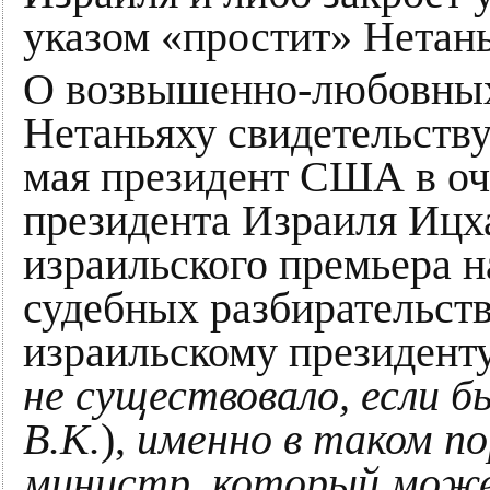
указом «простит» Нетан
О возвышенно-любовных
Нетаньяху свидетельствуе
мая президент США в оч
президента Израиля Ицх
израильского премьера 
судебных разбирательств
израильскому президент
не существовало, если б
В.К.
),
именно в таком по
министр, который може