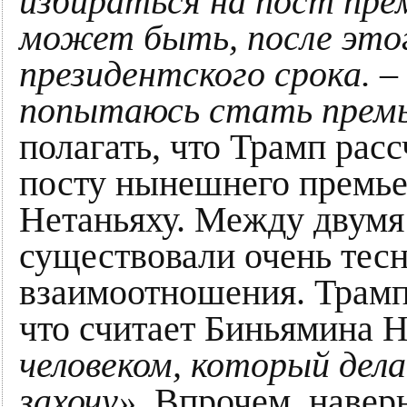
избираться на пост пре
может быть, после это
президентского срока. – 
попытаюсь стать прем
полагать, что Трамп рас
посту нынешнего премь
Нетаньяху. Между двумя
существовали очень тес
взаимоотношения. Трамп
что считает Биньямина 
человеком, который дела
захочу»
. Впрочем, навер