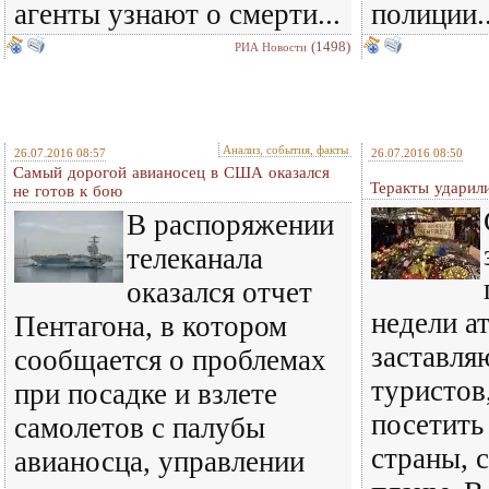
агенты узнают о смерти...
полиции..
(1498)
РИА Новости
Анализ, события, факты
26.07.2016 08:57
26.07.2016 08:50
Самый дорогой авианосец в США оказался
Теракты ударил
не готов к бою
В распоряжении
телеканала
оказался отчет
недели а
Пентагона, в котором
заставля
сообщается о проблемах
туристов
при посадке и взлете
посетить
самолетов с палубы
страны, 
авианосца, управлении