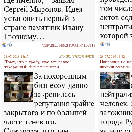
где именно, – заявил
том числ
Сергей Миронов. Идея
актов со
установить первый в
централь
стране памятник Ивану
которой в
Грозному…
(1681)
1
"СПРАВЕДЛИВАЯ РОССИЯ"
Анализ, события, факты
26.07.2016 14:17
26.07.2016 13:42
"Тому, кто в гробу, уже все равно":
Напавшие на це
похоронный бизнес изнутри
ликвидированы
За похоронным
бизнесом давно
закрепилась
нейтрали
репутация крайне
человек,
закрытого и по большей
заложник
части теневого.
города Р
Считается, что там
западе с