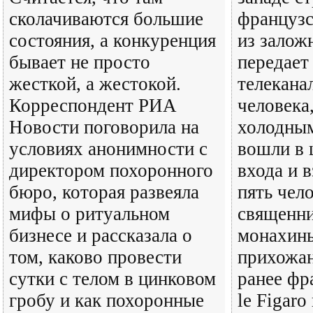
сколачиваются большие
француз
состояния, а конкуренция
из залож
бывает не просто
передает
жесткой, а жестокой.
телекана
Корреспондент РИА
человека
Новости поговорила на
холодны
условиях анонимности с
вошли в 
директором похоронного
входа и 
бюро, которая развеяла
пять чел
мифы о ритуальном
священни
бизнесе и рассказала о
монахинь
том, каково провести
прихожан
сутки с телом в цинковом
ранее фр
гробу и как похоронные
le Figaro