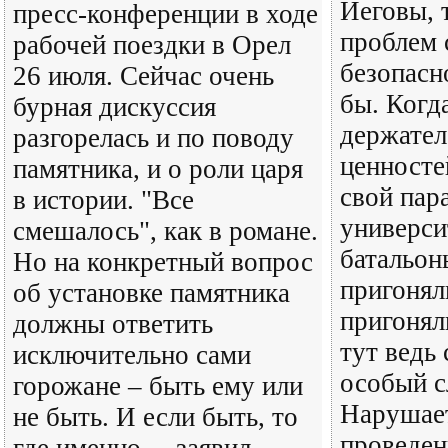
Иеговы, 
пресс-конференции в ходе
проблем 
рабочей поездки в Орел
безопасн
26 июля. Сейчас очень
бы. Когд
бурная дискуссия
держател
разгорелась и по поводу
ценносте
памятника, и о роли царя
свой пар
в истории. "Все
универси
смешалось", как в романе.
батальон
Но на конкретный вопрос
пригонял
об установке памятника
пригонял
должны ответить
тут ведь
исключительно сами
особый с
горожане – быть ему или
Нарушает
не быть. И если быть, то
проведен