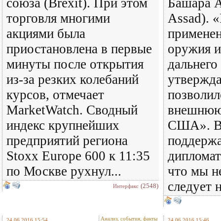
союза (Brexit). При этом
Башара А
торговля многими
Assad). 
акциями была
применен
приостановлена в первые
оружия и
минуты после открытия
дальнего
из-за резких колебаний
утвержд
курсов, отмечает
позволил
MarketWatch. Сводный
внешнюю
индекс крупнейших
США». В
предприятий региона
поддерж
Stoxx Europe 600 к 11:35
дипломат
по Москве рухнул...
что мы н
следует н
(2548)
Интерфакс
Анализ, события, факты
24.06.2016 15:54
24.06.2016 15:46