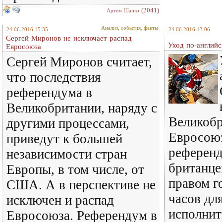
(2041)
Артем Шапко
Анализ, события, факты
24.06.2016 15:35
24.06.2016 13:06
Сергей Миронов не исключает распад
Уход по-английс
Евросоюза
Сергей Миронов считает,
что последствия
референдума в
Великобритании, наряду с
Великобр
другими процессами,
Евросоюз
приведут к большей
референд
независимости стран
британце
Европы, в том числе, от
правом г
США. А в перспективе не
часов дл
исключен и распад
исполнит
Евросоюза. Референдум в