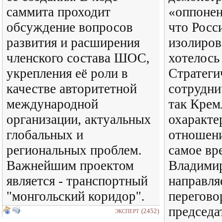
саммита проходит
«оппонен
обсуждение вопросов
что Росс
развития и расширения
изолиров
членского состава ШОС,
хотелось
укрепления её роли в
Стратеги
качестве авторитетной
сотрудни
международной
так Крем
организации, актуальных
охаракте
глобальных и
отношени
региональных проблем.
самое вр
Важнейшим проектом
Владими
является - транспортный
направля
"монгольский коридор".
перегово
председа
(2452)
ЭКСПЕРТ