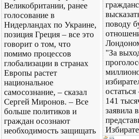
гражданс
Великобритании, ранее
высказат
голосование в
поводу 
Нидерландах по Украине,
отношен
позиция Греция – все это
Лондоном
говорит о том, что
"За выхо
помимо процессов
проголос
глобализации в странах
миллионо
Европы растет
избирател
национальное
остаться
самосознание, – сказал
141 тыся
Сергей Миронов. – Все
заявила 
больше политиков и
представ
граждан осознают
Избирате
необходимость защищать