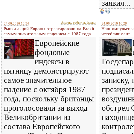
заявил...
Анализ, события, факты
24.06.2016 16:34
24.06.2016 16:28
Рынки акций Европы отреагировали на Brexit
Наш импульсив
самым значительным падением с 1987 года
истеблишмент
Европейские
фондовые
индексы в
Госдепар
пятницу демонстрируют
подписа
самое значительное
записку,
падение с октября 1987
президен
года, поскольку британцы
воздушны
проголосовали за выход
обстрел 
Великобритании из
находяще
состава Европейского
контрол