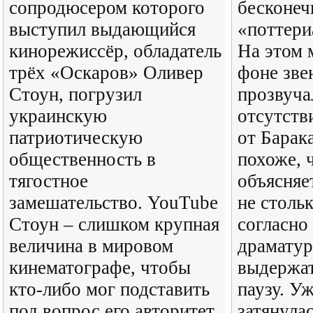
сопродюсером которого
бесконеч
выступил выдающийся
«поттери
кинорежиссёр, обладатель
На этом 
трёх «Оскаров» Оливер
фоне зв
Стоун, погрузил
прозвуча
украинскую
отсутств
патриотическую
от Барак
общественность в
похоже, 
тягостное
объясняе
замешательство. YouTube
не стольк
Стоун – слишком крупная
согласно
величина в мировом
драматур
кинематографе, чтобы
выдержат
кто-либо мог подставить
паузу. У
под вопрос его авторитет.
затянулас