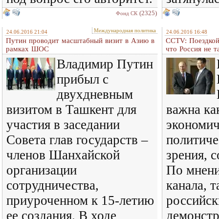
(2325)
Фонд СК
Международная политика
24.06.2016 21:04
24.06.2016 16:48
Путин проводит масштабный визит в Азию в
CCTV: Поездкой
рамках ШОС
что Россия не т
Владимир Путин
прибыл с
двухдневным
визитом в Ташкент для
важна ка
участия в заседании
экономич
Совета глав государств –
политиче
членов Шанхайской
зрения, 
организации
По мнени
сотрудничества,
канала, 
приуроченном к 15-летию
российск
ее создания. В ходе
демонстр