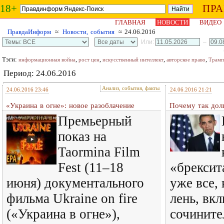
18+
ПР
ГЛАВНАЯ
НОВОСТИ
ВИДЕО
ПравдаИнформ
≈
Новости, события
≈ 24.06.2016
Или:
–
Тэги:
,
,
,
,
информационная война
рост цен
искусственный интеллект
авторское право
Трамп
Период: 24.06.2016
Анализ, события, факты
24.06.2016 23:46
24.06.2016 21:21
«Украина в огне»: новое разоблачение
Почему так дол
Премьерный
показ на
Taormina Film
Fest (11–18
«брексит
июня) документального
уже все,
фильма Ukraine on fire
лень, вк
(«Украина в огне»),
сочините