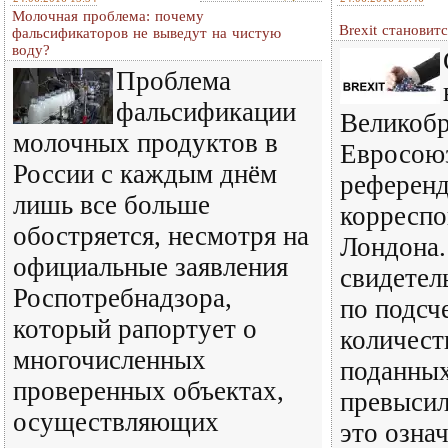
Молочная проблема: почему
Brexit становит
фальсификаторов не выведут на чистую
воду?
Проблема
фальсификации
Великобр
молочных продуктов в
Евросоюз
России с каждым днём
референд
лишь все больше
корреспо
обостряется, несмотря на
Лондона.
официальные заявления
свидетел
Роспотребнадзора,
по подсч
который рапортует о
количест
многочисленных
поданных 
проверенных объектах,
превысил
осуществляющих
это означ