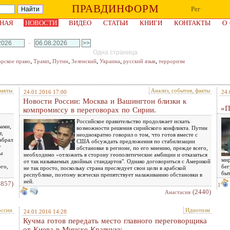
ПРАВДИНФОРМ
Рег
НАЯ
НОВОСТИ
ВИДЕО
СТАТЬИ
КНИГИ
КОНТАКТЫ
О
–
Одна страница
,
,
,
,
,
,
орское право
Трамп
Путин
Зеленский
Украина
русский язык
терроризм
факты
Анализ, события, факты
24.01.2016 17:00
24.
Новости России: Москва и Вашингтон близки к
«П
компромиссу в переговорах по Сирии.
Российское правительство продолжает искать
зами,
возможности решения сирийского конфликта. Путин
т,
неоднократно говорил о том, что готов вместе с
абрал
США обсуждать предложения по стабилизации
у
обстановке в регионе, по его мнению, прежде всего,
ы
необходимо «отложить в сторону геополитические амбиции и отказаться
мир
от так называемых двойных стандартов". Однако договориться с Америкой
ого,
бег
не так просто, поскольку страна преследует свои цели в арабской
быт
республике, поэтому всячески препятствует налаживанию обстановки в
ней.
4857)
1
(2440)
Анастасия
оссии
Идиотизм
24.01.2016 14:28
Кучма готов передать место главного переговорщика
от Киева в Минске Кравчуку.