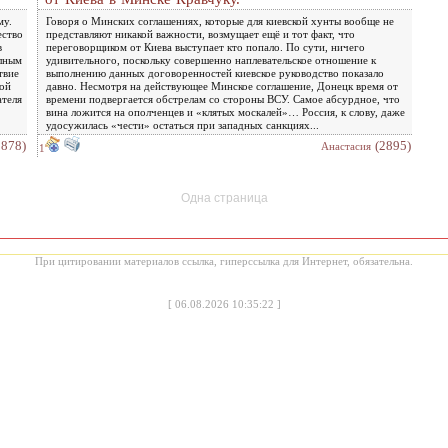
му.
Говоря о Минских соглашениях, которые для киевской хунты вообще не
ество
представляют никакой важности, возмущает ещё и тот факт, что
в
переговорщиком от Киева выступает кто попало. По сути, ничего
олным
удивительного, поскольку совершенно наплевательское отношение к
твие
выполнению данных договоренностей киевское руководство показало
ной
давно. Несмотря на действующее Минское соглашение, Донецк время от
ателя
времени подвергается обстрелам со стороны ВСУ. Самое абсурдное, что
вина ложится на ополченцев и «клятых москалей»… Россия, к слову, даже
удосужилась «чести» остаться при западных санкциях...
2878)
(2895)
Анастасия
1
Одна страница
При цитировании материалов ссылка, гиперссылка для Интернет, обязательна.
[
06.08.2026 10:35:22
]