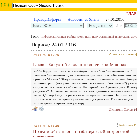
18+
ГЛАВ
ПравдаИнформ
≈
Новости, события
≈ 24.01.2016
Или:
Тэги:
,
,
,
информационная война
рост цен
искусственный интеллект
авт
Период: 24.01.2016
Анализ, события, 
24.01.2016 17:28
Раввин Барух объявил о пришествии Машиаха
Рабби Барух закончил свое сообщение с особым благословением: “с
Божьего благословения, мы заслужили увидеть это собственными гла
прихода Мессии." Жиды активизировались в последнее время. Говоря
что антихрист (которого эти сатанисты называют "мошиахом") уже н
силу и готов показать себя миру. Не первый такой раввин уже. И чем
радуются? Это означает лишь что сатана, демоны и земные слуги тьм
через 3,5 года будут гореть в вечном адском пламени. Чего им так
торопиться-то? Теперь избранный народ - русский. Избранный для т
чтобы хранить православную веру...
(
Дмитрий Сычев
2
Выборы в Р
24.01.2016 14:48
Права и обязанности наблюдателей под опекой
президента