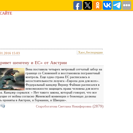
 САЙТЕ
Хаос,беспорядки
01.2016 15:03
ривет шенгену и ЕС» от Австрии
Вена поставила четырех метровый сетчатый забор на
границе со Словенией и восстановила пограничный
контроль. Еще одна страна ЕС расписалась в
несостоятельности лозунга «Европа дом для всех».
Федеральный канцлер Вернер Файман расписался в
невозможности защищать права человека для всего
а. Канцлер сорвался: « Нет такого закона, который говорит, что все
ущие от войны согласно Женевской конвенции о беженцах должны
ь приняты в Австрии, и Германии, и Швеции».
(2879)
Старобогатова Светлана Никифировна