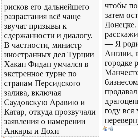
чтобы по
рисков его дальнейшего
затем ост
разрастания всё чаще
Донецке.
звучат призывы к
расскажи
сдержанности и диалогу.
— Я роди
В частности, министр
Англии, 
иностранных дел Турции
городке 
Хакан Фидан умчался в
Манчесте
экстренное турне по
бизнесом
странам Персидского
продавал
залива, включая
драгоцен
Саудовскую Аравию и
году вся
Катар, откуда прозвучали
переверн
заявления о намерении
Анкары и Дохи