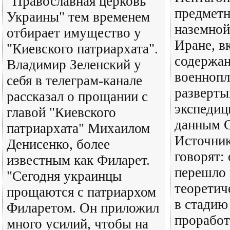
"Православная церковь
предметн
Украины" тем временем
наземной
отбирает имущество у
Иране, в
"Киевского патриархата".
содержа
Владимир Зеленский у
военнопл
себя в телеграм-канале
разверты
рассказал о прощании с
экспедиц
главой "Киевского
данным 
патриархата" Михаилом
Источник
Денисенко, более
говорят:
известным как Филарет.
перешло 
"Сегодня украинцы
теоретич
прощаются с патриархом
в стадию
Филаретом. Он приложил
проработ
много усилий, чтобы на