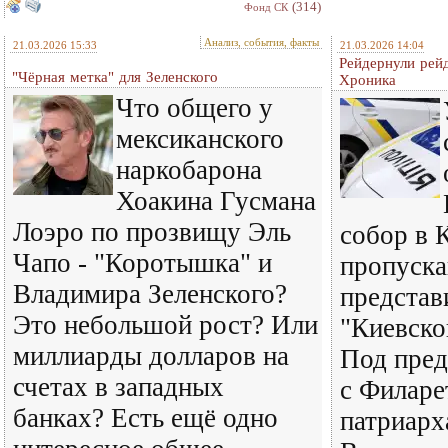
(314)
Фонд СК
Анализ, события, факты
21.03.2026 15:33
21.03.2026 14:04
Рейдернули рейд
"Чёрная метка" для Зеленского
Хроника
Что общего у
мексиканского
наркобарона
Хоакина Гусмана
Лоэро по прозвищу Эль
собор в 
Чапо - "Коротышка" и
пропуска
Владимира Зеленского?
представ
Это небольшой рост? Или
"Киевско
миллиарды долларов на
Под пред
счетах в западных
с Филаре
банках? Есть ещё одно
патриарх