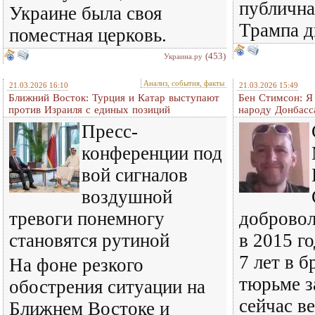
публична
Украине была своя
Трампа д
поместная церковь.
(453)
Украина.ру
Анализ, события, факты
21.03.2026 16:10
21.03.2026 15:49
Ближний Восток: Турция и Катар выступают
Бен Стимсон: Я
против Израиля с единых позиций
народу Донбасс
Пресс-
конференции под
вой сигналов
воздушной
тревоги понемногу
добровол
становятся рутиной
в 2015 го
7 лет в 
На фоне резкого
тюрьме з
обострения ситуации на
сейчас в
Ближнем Востоке и