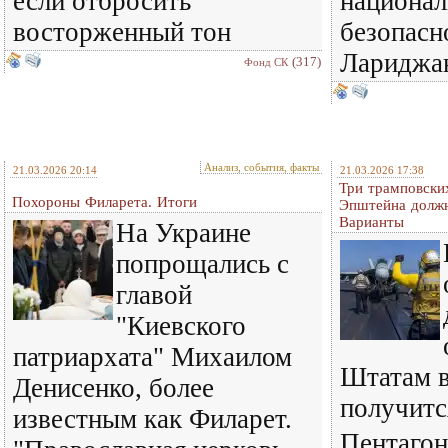
если отбросить
национал
восторженный тон
безопасн
Лариджа
(317)
Фонд СК
Анализ, события, факты
21.03.2026 20:14
21.03.2026 17:38
Три трамповски
Похороны Филарета. Итоги
Эпштейна должн
Варианты
На Украине
попрощались с
главой
"Киевского
патриархата" Михаилом
Штатам в
Денисенко, более
получитс
известным как Филарет.
Пентагон