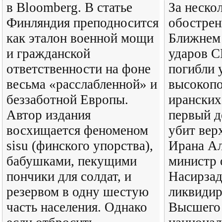
в Bloomberg. В статье
За неско
Финляндия преподносится
обострен
как эталон военной мощи
Ближнем 
и гражданской
ударов 
ответственности на фоне
погибли 
весьма «расслабленной» и
высокоп
беззаботной Европы.
иранских
Автор издания
первый д
восхищается феноменом
убит вер
sisu (финского упорства),
Ирана Ал
бабушками, пекущими
министр 
пончики для солдат, и
Насирзад
резервом в одну шестую
ликвидир
часть населения. Однако
Высшего 