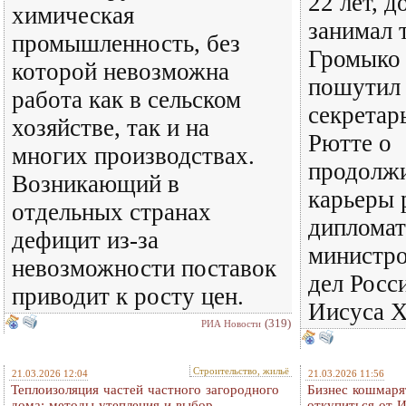
22 лет, д
химическая
занимал 
промышленность, без
Громыко 
которой невозможна
пошутил 
работа как в сельском
секрета
хозяйстве, так и на
Рютте о
многих производствах.
продолж
Возникающий в
карьеры 
отдельных странах
дипломат
дефицит из-за
министр
невозможности поставок
дел Росс
приводит к росту цен.
Иисуса Х
(319)
РИА Новости
Строительство, жильё
21.03.2026 12:04
21.03.2026 11:56
Теплоизоляция частей частного загородного
Бизнес кошмарят
дома: методы утепления и выбор
откупиться от 