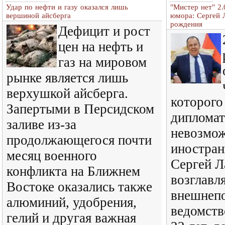
Удар по нефти и газу оказался лишь
"Мистер нет" 2
вершиной айсберга
юмора: Сергей 
рождения
Дефицит и рост
цен на нефть и
газ на мировом
рынке является лишь
верхушкой айсберга.
которого
Запертыми в Персидском
дипломат
заливе из-за
невозмо
продолжающегося почти
иностран
месяц военного
Сергей Л
конфликта на Ближнем
возглавл
Востоке оказались также
внешнеп
алюминий, удобрения,
ведомств
гелий и другая важная