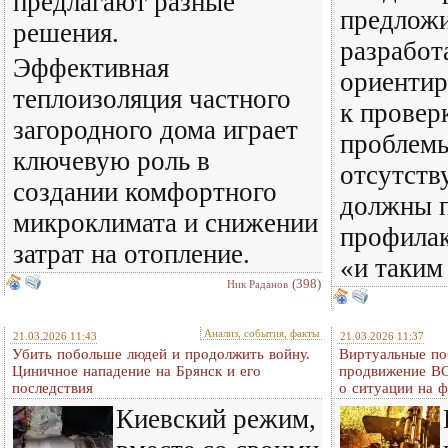
предлагают разные
предложи
решения.
разработ
Эффективная
ориентир
теплоизоляция частного
к провер
загородного дома играет
проблемы
ключевую роль в
отсутств
создании комфортного
должны 
микроклимата и снижении
профила
затрат на отопление.
«и таким
(398)
Ник Раданов
Анализ, события, факты
21.03.2026 11:43
21.03.2026 11:37
Убить побольше людей и продолжить войну.
Виртуальные по
Циничное нападение на Брянск и его
продвижение ВС
последствия
о ситуации на 
Киевский режим,