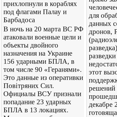
прихлопнули в кораблях
человече
под флагами Палау и
для обра
Барбадоса
данных с
В ночь на 20 марта ВС РФ
дронов, 
атаковали военные цели и
(радиоэл
объекты двойного
разведка
назначения на Украине
разведки
156 ударными БПЛА, в
недостат
том числе 90 «Геранями».
этот выз
Это данные из оперативки
поддержк
Повiтряних Сил.
решений 
Официалы ВСУ признали
прошедша
попадание 23 ударных
декабре 
БПЛА в 13 локациях.
готовяща