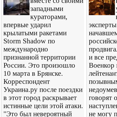
вместе со своими
западными
кураторами,
впервые ударил
эксперты
крылатыми ракетами
начавшем
Storm Shadow по
российск
международно
продвига
признанной территории
и все пр
России. Это произошло
Военкор 
10 марта в Брянске.
лейтенан
Корреспондент
позывны
Украина.ру после поездки
недоумев
в этот город раскрывает
говорят 
истинные цели этой атаки.
наступле
"Это был невероятный
не могу п