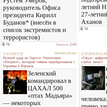
Рустем Умеров,
летний Н
руководитель Офиса
27-летни
президента Кирилл
Аханов
Буданов* (внесён в
список экстремистов и
террористов)
(240)
Украина.ру
Военные действия
21.03.2026 07:02
21.03.26 05:30
(11:50
Ночной удар по Одессе: Уничтожен
«Свод»: цифров
«Пэтриот», который тайком перебрасывали с
слабое звено?
Украины в Израиль
Зеленский
командировал в
ЦАХАЛ 500
«птах Мадьяра»
человека
— некоторых
прямо за