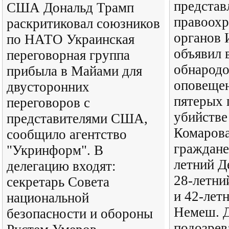
предста
США Дональд Трамп
правоохр
раскритиковал союзников
органов 
по НАТО Украинская
объявил 
переговорная группа
обнародо
прибыла в Майами для
оповещен
двусторонних
пятерых 
переговоров с
убийстве
представителями США,
Комарова
сообщило агентство
граждане
"Укринформ". В
летний Д
делегацию входят:
28-летни
секретарь Совета
и 42-лет
национальной
Немеш. 
безопасности и обороны
подозрев