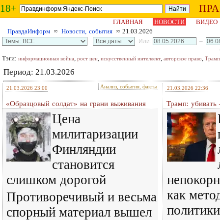
18+
ПР
ГЛАВНАЯ
НОВОСТИ
ВИДЕО
ПравдаИнформ
≈
Новости, события
≈ 21.03.2026
Или:
–
Тэги:
,
,
,
,
информационная война
рост цен
искусственный интеллект
авторское право
Трамп
Период: 21.03.2026
Анализ, события, факты
21.03.2026 23:00
21.03.2026 22:36
«Образцовый солдат» на грани выживания
Трамп: убивать 
Цена
милитаризации
Финляндии
становится
слишком дорогой
непокорн
как мето
Противоречивый и весьма
политики
спорный материал вышел