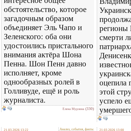
интересное общее
Владими
обстоятельство, которое
Украинск
загадочным образом
продолжа
объединяет Эль Чапо и
регионы 
Зеленского: оба они
смерти л
удостоились пристального
патриарх
внимания актёра Шона
Денисенк
Пенна. Шон Пенн давно
известно
исполняет, кроме
украинск
однообразных ролей в
оцепила 
Голливуде, ещё и роль
этой стр
журналиста.
успело е
умершег
(330)
Елена Мурзина
Анализ, события, факты
21.03.2026 13:22
21.03.2026 13:00