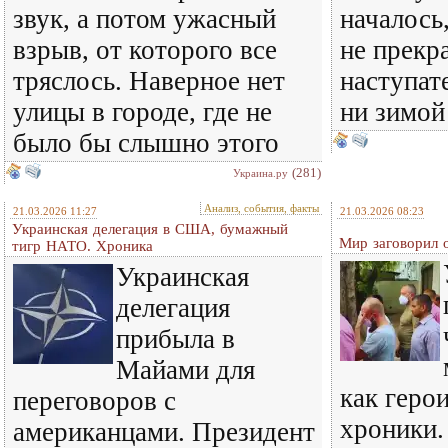
звук, а потом ужасный
началось
взрыв, от которого все
не прекр
тряслось. Наверное нет
наступат
улицы в городе, где не
ни зимой
было бы слышно этого
(281)
Украина.ру
Анализ, события, факты
21.03.2026 11:27
21.03.2026 08:23
Украинская делегация в США, бумажный
Мир заговорил 
тигр НАТО. Хроника
Украинская
делегация
прибыла в
Майами для
как геро
переговоров с
хроники.
американцами. Президент