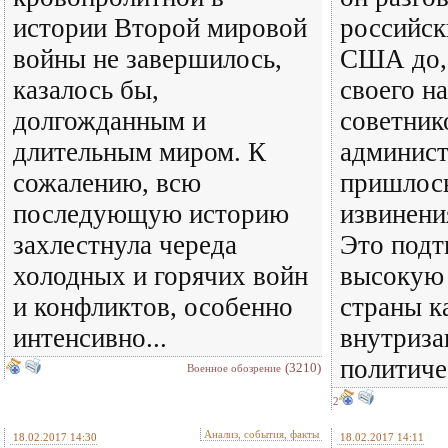
истории Второй мировой
российск
войны не завершилось,
США до, 
казалось бы,
своего н
долгожданным и
советник
длительным миром. К
админист
сожалению, всю
пришлось
последующую историю
извинени
захлестнула череда
Это подт
холодных и горячих войн
высокую 
и конфликтов, особенно
страны к
интенсивно...
внутриз
политиче
(3210)
Военное обозрение
2
Анализ, события, факты
18.02.2017 14:30
18.02.2017 14:11