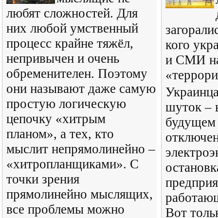
любят сложностей. Для
них любой умственный
загоралис
процесс крайне тяжёл,
кого укр
непривычен и очень
и СМИ н
обременителен. Поэтому
«террор
они называют даже самую
Украинца
простую логическую
шуток – 
цепочку «хитрым
будущем 
планом», а тех, кто
отключе
мыслит непрямолинейно –
электроэ
«хитропланщиками». С
остановк
точки зрения
предприя
прямолинейно мыслящих,
работающ
все проблемы можно
Вот толь