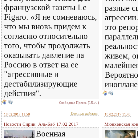
французской газеты Le
разные с
Figaro. «Я не сомневаюсь,
агрессии
что мы вновь придем к
это репо
согласию относительно
параллел
того, чтобы продолжать
реальнос
оказывать давление на
живем, о
Россию в ответ на ее
малейшег
"агрессивные и
Вероятно
дестабилизирующие
иноплане
действия".
(1950)
Свободная Пресса
Военные действия
18.02.2017 11:58
18.02.2017 11:40
Новости Сирии. Аль-Баб 17.02.2017
Мюнхенская ко
Военная