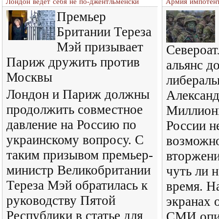
Лондон ведет себя не по-джентльменски
Армия импотен
Премьер
Британии Тереза
Мэй призывает
Североат
Париж дружить против
альянс д
Москвы
либераль
Лондон и Париж должны
Александ
продолжить совместное
Миллион
давление на Россию по
России н
украинскому вопросу. С
возможно
таким призывом премьер-
вторжени
министр Великобритании
чуть ли 
Тереза Мэй обратилась к
время. Н
руководству Пятой
экранах 
Республики в статье для
СМИ опи