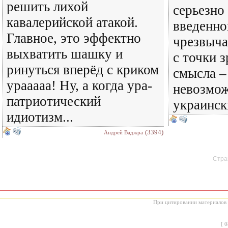
решить лихой
серьезно
кавалерийской атакой.
введенно
Главное, это эффектно
чрезвыча
выхватить шашку и
с точки 
ринуться вперёд с криком
смысла –
урааааа! Ну, а когда ура-
невозмож
патриотический
украинск
идиотизм...
(3394)
Андрей Ваджра
Стран
При цитировании материалов с
[
0