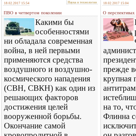
Наука и технологии
18.02.2017 15:54
18.02.2017 15:04
ПВО в четвертом поколении
О перспективах
Какими бы
особенностями
ни обладала современная
война, в ней первыми
админис
применяются средства
президе
воздушного и воздушно-
прежде в
космического нападения
крупная 
(СВН, СВКН) как один из
антитрам
решающих факторов
истеблиш
достижения целей
на то, ч
вооруженной борьбы.
Флинна с
Окончание самой
исключит
кровопролитной в
он разго