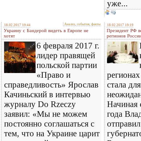
уже...
Анализ, события, факты
18.02.2017 19:44
18.02.2017 19:19
Украину с Бандерой видеть в Европе не
Президент РФ в
хотят
регионов Росси
6 февраля 2017 г.
лидер правящей
польской партии
«Право и
регионах
справедливость» Ярослав
стала для
Качиньский в интервью
неожида
журналу Do Rzeczy
Начиная 
заявил: «Мы не можем
года Вла
постоянно соглашаться с
отправил
тем, что на Украине царит
губернат