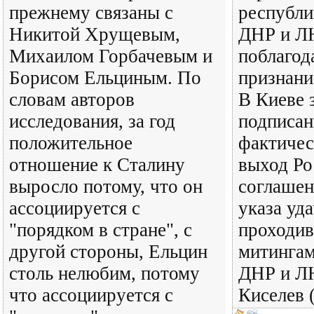
прежнему связаны с
республи
Никитой Хрущевым,
ДНР и Л
Михаилом Горбачевым и
поблагод
Борисом Ельциным. По
признани
словам авторов
В Киеве 
исследования, за год
подписан
положительное
фактичес
отношение к Сталину
выход Ро
выросло потому, что он
соглашен
ассоциируется с
указа уд
"порядком в стране", с
проходив
другой стороны, Ельцин
митингам
столь нелюбим, потому
ДНР и ЛН
что ассоциируется с
Киселев (