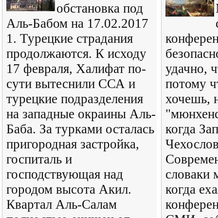
обстановка под
Аль-Бабом на 17.02.2017
1. Турецкие страдания
конферен
продолжаются. К исходу
безопасн
17 февраля, Халифат по-
удачно, 
сути вытеснили ССА и
потому ч
турецкие подразделения
хочешь, 
на западные окраины Аль-
"мюнхенс
Баба. За турками осталась
когда За
пригородная застройка,
Чехосло
госпиталь и
Современ
господствующая над
словаки 
городом высота Акил.
когда ех
Квартал Аль-Салам
конферен