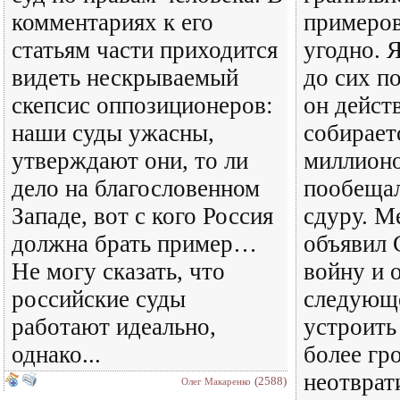
комментариях к его
примеров
статьям части приходится
угодно. 
видеть нескрываемый
до сих п
скепсис оппозиционеров:
он дейст
наши суды ужасны,
собирает
утверждают они, то ли
миллионо
дело на благословенном
пообещал
Западе, вот с кого Россия
сдуру. М
должна брать пример…
объявил
Не могу сказать, что
войну и 
российские суды
следующ
работают идеально,
устроить
однако...
более гр
неотврат
(2588)
Олег Макаренко