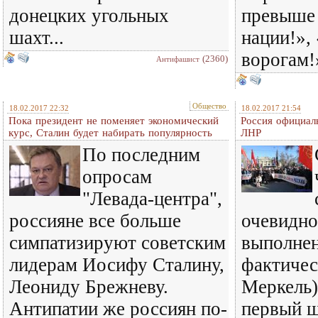
донецких угольных
превыше 
шахт...
нации!»,
ворогам!»
(2360)
Антифашист
Общество
18.02.2017 22:32
18.02.2017 21:54
Пока президент не поменяет экономический
Россия официал
курс, Сталин будет набирать популярность
ЛНР
По последним
опросам
"Левада-центра",
россияне все больше
очевидно
симпатизируют советским
выполнен
лидерам Иосифу Сталину,
фактичес
Леониду Брежневу.
Меркель)
Антипатии же россиян по-
первый ш