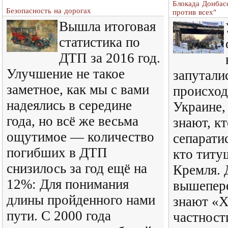
Блокада Донбасс
Безопасность на дорогах
против всех"
Вышла итоговая
статистика по
ДТП за 2016 год.
Улучшение не такое
запутали
заметное, как мы с вами
происхо
надеялись в середине
Украине,
года, но всё же весьма
знают, к
ощутимое — количество
сепарати
погибших в ДТП
кто титу
снизилось за год ещё на
Кремля. 
12%: Для понимания
вышепере
длины пройденного нами
знают «Х
пути. С 2000 года
частности