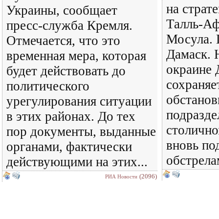
на страт
Украины, сообщает
Талль-Аф
пресс-служба Кремля.
Мосула.
Отмечается, что это
Дамаск. 
временная мера, которая
окраине 
будет действовать до
сохраняе
политического
обстанов
урегулирования ситуации
подразде
в этих районах. До тех
столично
пор документы, выданные
вновь по
органами, фактически
обстрелам
действующими на этих...
(2096)
РИА Новости