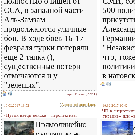
полностью очищен от
СМИ, соб
ССА, в западной части
500 поли
Аль-Замзам
присутст
продолжаются уличные
Александ
бои. В ходе боев 16-17
Германии
февраля турки потеряли
"Независ
еще 2 танка (),
что, тож
существенные потери
политики
отмечаются и у
в натовс
"зеленых".
(2261)
Борис Рожин
Анализ, события, факты
18.02.2017 10:52
18.02.2017 10:42
ЧП в энергетике
«Путин введи войска»: перспективы
Украине» или «
Прямолинейно
мыслящие не