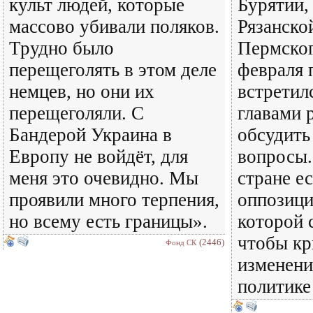
культ людей, которые
Бурятии,
массово убивали поляков.
Рязанско
Трудно было
Пермског
перещеголять в этом деле
февраля 
немцев, но они их
встретил
перещеголяли. С
главами 
Бандерой Украина в
обсудить
Европу не войдёт, для
вопросы.
меня это очевидно. Мы
стране е
проявили много терпения,
оппозици
но всему есть границы».
которой 
чтобы кр
(2446)
Фонд СК
изменени
политике