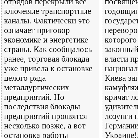
отрядов перекрыли все
посвящен
ключевые транспортные
годовщи
каналы. Фактически это
государс
означает приговор
переворо
экономике и энергетике
которого
страны. Как сообщалось
законный
ранее, торговая блокада
власти п
уже привела к остановке
национал
целого ряда
Киева за
металлургических
камуфляж
предприятий. Но
кричат л
последствия блокады
удивител
предприятий проявятся
лозунги 
несколько позже, а вот
Германии
остановка работы
Украине!