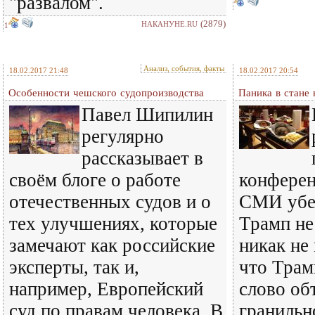
"развалом".
(2879)
НАКАНУНЕ.RU
1
Анализ, события, факты
18.02.2017 21:48
18.02.2017 20:54
Особенности чешского судопроизводства
Паника в стане
Павел Шипилин
регулярно
рассказывает в
своём блоге о работе
конферен
отечественных судов и о
СМИ убед
тех улучшениях, которые
Трамп не
замечают как российские
никак не
эксперты, так и,
что Трам
например, Европейский
слово об
суд по правам человека. В
гранильн