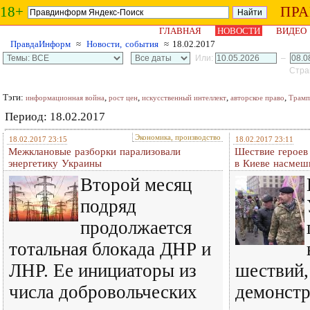
18+
ПР
ГЛАВНАЯ
НОВОСТИ
ВИДЕО
ПравдаИнформ
≈
Новости, события
≈ 18.02.2017
Или:
–
Стран
Тэги:
,
,
,
,
информационная война
рост цен
искусственный интеллект
авторское право
Трамп
Период: 18.02.2017
Экономика, производство
18.02.2017 23:15
18.02.2017 23:11
Межклановые разборки парализовали
Шествие героев
энергетику Украины
в Киеве насмеш
Второй месяц
подряд
продолжается
тотальная блокада ДНР и
ЛНР. Ее инициаторы из
шествий,
числа добровольческих
демонстр