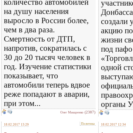
количество автомобилей
участник
на душу населения
Донбасса
выросло в России более,
создали 
чем в два раза.
акцию п
Смертность от ДТП,
жизни св
напротив, сократилась с
под пафо
30 до 20 тысяч человек в
«Торговл
год. Изучение статистики
одной ст
показывает, что
выступаю
автомобили теперь вдвое
официал
реже попадают в аварии,
правоохр
при этом...
органы У
(2387)
Олег Макаренко
Политика
18.02.2017 13:29
18.02.2017 12:34