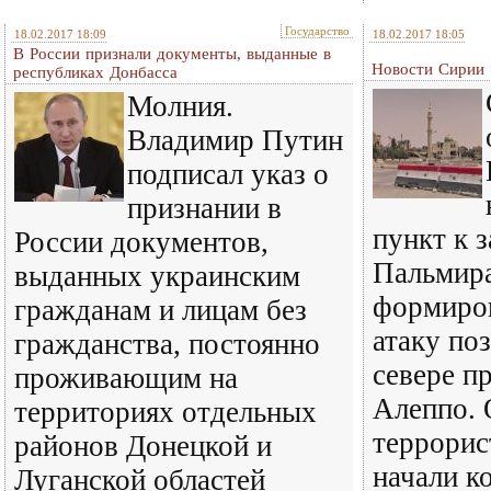
Государство
18.02.2017 18:09
18.02.2017 18:05
В России признали документы, выданные в
Новости Сирии 
республиках Донбасса
Молния.
Владимир Путин
подписал указ о
признании в
пункт к з
России документов,
Пальмира
выданных украинским
формиро
гражданам и лицам без
атаку по
гражданства, постоянно
севере п
проживающим на
Алеппо.
территориях отдельных
террори
районов Донецкой и
начали к
Луганской областей