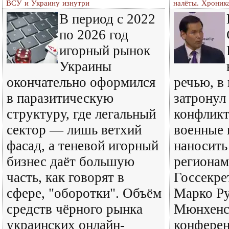
ВСУ и Украину изнутри
налёты. Хроник
В период с 2022
по 2026 год
игорный рынок
Украины
окончательно оформился
речью, в
в паразитическую
затронул
структуру, где легальный
конфликт
сектор — лишь ветхий
военные
фасад, а теневой игорный
наносить
бизнес даёт большую
регионам
часть, как говорят в
Госсекр
сфере, "оборотки". Объём
Марко Ру
средств чёрного рынка
Мюнхенс
украинских онлайн-
конферен