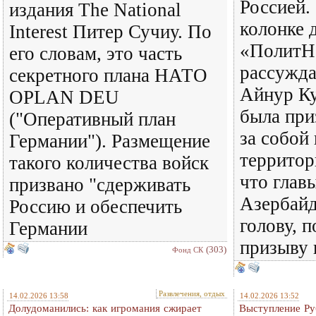
Россией.
издания The National
колонке 
Interest Питер Сучиу. По
«ПолитН
его словам, это часть
рассужда
секретного плана НАТО
Айнур Ку
OPLAN DEU
была при
("Оперативный план
за собой
Германии"). Размещение
территор
такого количества войск
что глав
призвано "сдерживать
Азербайд
Россию и обеспечить
голову, 
Германии
призыву 
(303)
Фонд СК
Развлечения, отдых
14.02.2026 13:58
14.02.2026 13:52
Долудоманились: как игромания сжирает
Выступление Ру