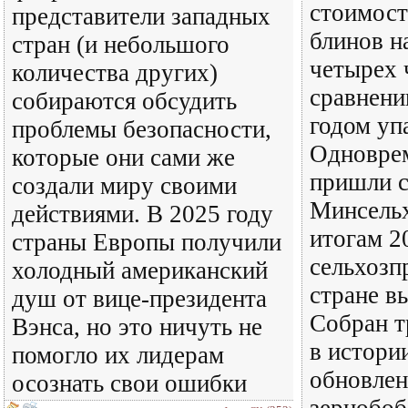
стоимост
представители западных
блинов н
стран (и небольшого
четырех 
количества других)
сравнен
собираются обсудить
годом уп
проблемы безопасности,
Одноврем
которые они сами же
пришли с
создали миру своими
Минсельх
действиями. В 2025 году
итогам 2
страны Европы получили
сельхозп
холодный американский
стране в
душ от вице-президента
Собран т
Вэнса, но это ничуть не
в истори
помогло их лидерам
обновлен
осознать свои ошибки