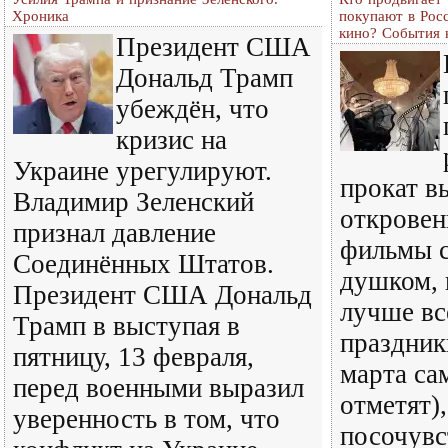
Хроника
покупают в Росс
кино? События 
Президент США
Дональд Трамп
убеждён, что
кризис на
Украине урегулируют.
прокат в
Владимир Зеленский
откровен
признал давление
фильмы с
Соединённых Штатов.
душком, 
Президент США Дональд
лучше вс
Трамп в выступая в
праздник
пятницу, 13 февраля,
марта са
перед военными выразил
отметят),
уверенность в том, что
посочувс