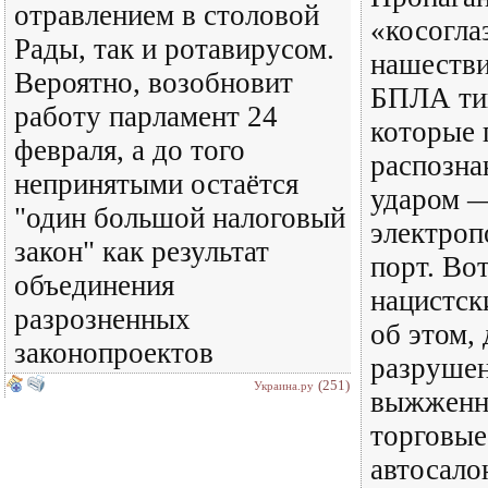
отравлением в столовой
«косогла
Рады, так и ротавирусом.
нашестви
Вероятно, возобновит
БПЛА тип
работу парламент 24
которые 
февраля, а до того
распозна
непринятыми остаётся
ударом 
"один большой налоговый
электроп
закон" как результат
порт. Во
объединения
нацистс
разрозненных
об этом, 
законопроектов
разруше
(251)
Украина.ру
выжженн
торговые
автосало