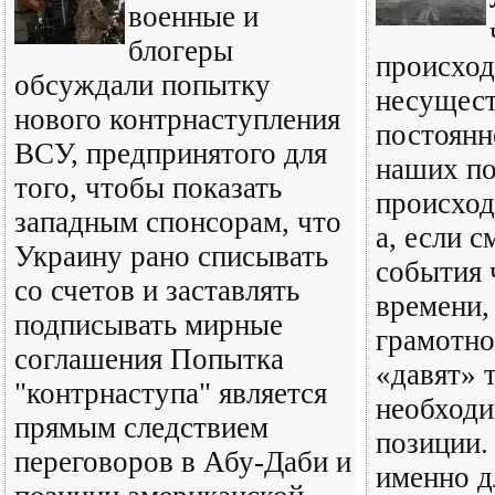
военные и
блогеры
происход
обсуждали попытку
несущест
нового контрнаступления
постоянн
ВСУ, предпринятого для
наших по
того, чтобы показать
происход
западным спонсорам, что
а, если с
Украину рано списывать
события 
со счетов и заставлять
времени,
подписывать мирные
грамотно
соглашения Попытка
«давят» т
"контрнаступа" является
необход
прямым следствием
позиции.
переговоров в Абу-Даби и
именно д