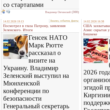
со стартапами
(300)
Владимир Овчинский
Анализ, события, факты
14.02.2026 19:13
14.02.2026 16:38
Посмотрел в глаза Патрону, заявления
США захватыва
Зеленского. Итоги
Азии: скрытая 
Бишкеке
Генсек НАТО
Марк Рютте
рассказал о
визите на
Украину. Владимир
2026 года
Зеленский выступил на
организо
Мюнхенской
эгидой п
конференции по
Киргизии
безопасности
поддерж
Генеральный секретарь