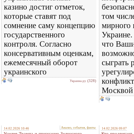
казино достиг отметок,
безопасн
которые ставят под
том числ
сомнение саму концепцию
мирного 
государственного
Украине. 
контроля. Согласно
что Ваши
консервативным оценкам,
возможно
ежемесячный оборот
сыграть 
украинского
урегулир
конфлик
(328)
Украина.ру
Москвой 
Анализ, события, факты
14.02.2026 10:46
14.02.2026 09:07
Усилия Трампа и признание Зеленского.
Кто продвигает 