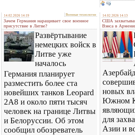
Военные технологии
14.02.2026 14:19
14.02.2026 14:13
Зачем Германия наращивает свое военное
США захватываю
присутствие в Литве?
Вэнса в Армени
Развёртывание
немецких войск в
Литве уже
началось
Азербайд
Германия планирует
соверши
разместить более ста
новых вл
новейших танков Leopard
Южном К
2A8 и около пяти тысяч
являющи
человек на границе Литвы
для захв
и Белоруссии. Об этом
Азии и в
сообщил обозреватель