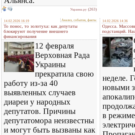
Альянса.
(263)
Украина.ру
Анализ, события, факты
14.02.2026 16:19
14.02.2026 14:36
То понос, то золотуха: как депутаты
Одесса. Массов
блокируют получение внешнего
подстанций. На
финансирования
12 февраля
Верховная Рада
Украины
прекратила свою
неделе. 
работу из-за 40
новыми 
выявленных случаев
апокалип
диареи у народных
продолжа
депутатов. Причины
в режиме
депутатомора неизвестны
электриче
и могут быть вызваны как
Пропаган