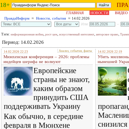
18+
ПР
ГЛАВНАЯ
НОВОСТИ
ВИДЕО
ПравдаИнформ
≈
Новости, события
≈ 14.02.2026
Или:
–
Тэги:
,
,
,
,
информационная война
рост цен
искусственный интеллект
авторское право
Трамп
Период: 14.02.2026
Анализ, события, факты
14.02.2026 22:23
14.02.2026 22:19
Мюнхенская конференция – 2026: проблемы
Убить миллионы
индейцев шерифа не волнуют
нынешней Украи
Европейские
страны не знают,
каким образом
принудить США
поддерживать Украину
пропаган
Маслениц
Как обычно, в середине
снизился
февраля в Мюнхене