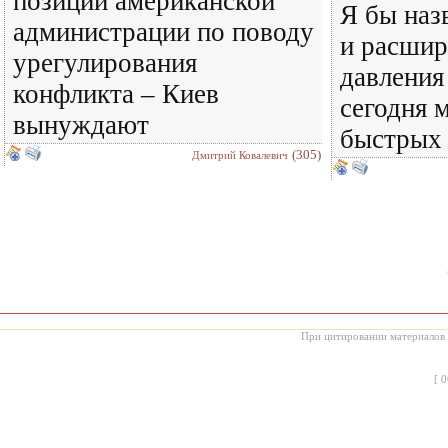
позиции американской
Я бы наз
администрации по поводу
и расшир
урегулирования
давления
конфликта – Киев
сегодня 
вынуждают
быстрых
(305)
Дмитрий Ковалевич
При цитировании материалов с
[
0