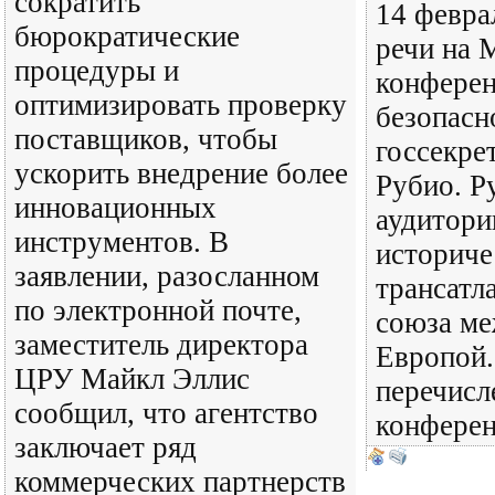
сократить
14 февра
бюрократические
речи на 
процедуры и
конферен
оптимизировать проверку
безопасн
поставщиков, чтобы
госсекр
ускорить внедрение более
Рубио. Р
инновационных
аудитори
инструментов. В
историче
заявлении, разосланном
трансатл
по электронной почте,
союза м
заместитель директора
Европой.
ЦРУ Майкл Эллис
перечисл
сообщил, что агентство
конфере
заключает ряд
коммерческих партнерств