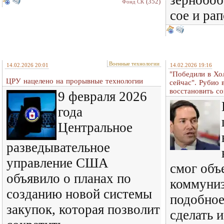
зернобоб
(352)
Фонд СК
сое и рап
Военные технологии
14.02.2026 20:01
14.02.2026 19:16
"Победили в Хо
ЦРУ нацелено на прорывные технологии
сейчас". Рубио
восстановить с
9 февраля 2026
года
Центральное
разведывательное
управление США
смог объ
объявило о планах по
коммуниз
созданию новой системы
подобное
закупок, которая позволит
сделать и