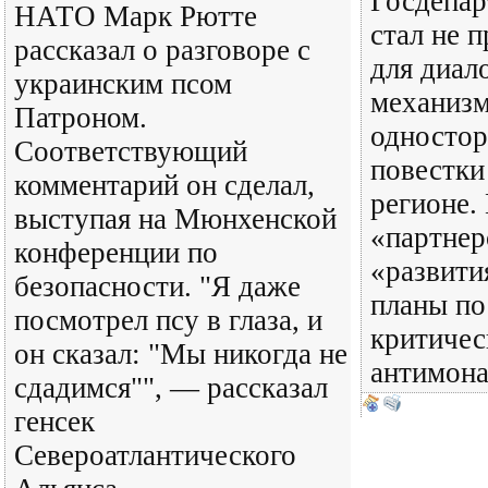
Госдепа
НАТО Марк Рютте
стал не 
рассказал о разговоре с
для диало
украинским псом
механиз
Патроном.
одностор
Соответствующий
повестки
комментарий он сделал,
регионе.
выступая на Мюнхенской
«партнер
конференции по
«развити
безопасности. "Я даже
планы по
посмотрел псу в глаза, и
критичес
он сказал: "Мы никогда не
антимона
сдадимся"", — рассказал
генсек
Североатлантического