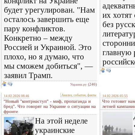
конфликт на Украине
адекватн
будет урегулирован. "Нам
их хотят
осталось завершить еще
без русс
пару конфликтов.
литерату
Конкретно – между
сторонни
Россией и Украиной. Это
главную 
плохо, но я думаю, что
российск
мы сможем добиться", —
заявил Трамп.
(246)
Украина.ру
Анализ, события, факты
14.02.2026 08:46
14.02.2026 05:55
"Новый "контрнаступ" - миф, пропаганда и
Что готовит нам
бред". Что говорят на Украине о ситуации на
летней кампани
фронте
На этой неделе
украинские