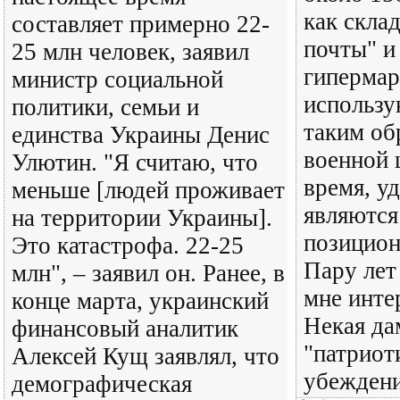
как скла
составляет примерно 22-
почты" и
25 млн человек, заявил
гипермар
министр социальной
использу
политики, семьи и
таким об
единства Украины Денис
военной 
Улютин. "Я считаю, что
время, у
меньше [людей проживает
являются
на территории Украины].
позицион
Это катастрофа. 22-25
Пару лет
млн", – заявил он. Ранее, в
мне инте
конце марта, украинский
Некая да
финансовый аналитик
"патриот
Алексей Кущ заявлял, что
убежден
демографическая