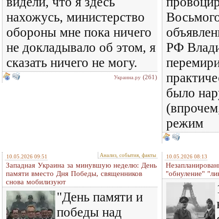
видели, что я здесь
провоцир
нахожусь, министерство
Восьмого
обороны мне пока ничего
объявлен
не докладывало об этом, я
РФ Влад
сказать ничего не могу.
перемири
практиче
(261)
Украина.ру
было на
(впрочем
режим
Анализ, события, факты
10.05.2026 09:51
10.05.2026 08:13
Западная Украина за минувшую неделю: День
Незапланирован
памяти вместо Дня Победы, священников
"обнуление" "л
снова мобилизуют
"День памяти и
победы над