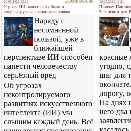
Цифровизация, ИИ
10.05.2026 13:33
10.05.2026 13:21
Угрозы ИИ: массовый обман и
Почему Пашиня
«перезагрузка» сознания человека
Зеленским для 
Наряду с
несомненной
пользой, уже в
ближайшей
перспективе ИИ способен
красные 
нанести человечеству
угодно, 
серьёзный вред
шаг для 
окончате
Об угрозах
дорогу, 
неконтролируемого
На днях 
развитиях искусственного
него два
интеллекта (ИИ) мы
заявлени
слышим каждый день. Всё
касалось 
чаще звучат предсказания