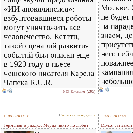
Москве. 
«ИИ апокалипсиса»:
не будет
взбунтовавшиеся роботы
на парад
могут уничтожить все
знаем, д
человечество. Кстати,
присутст
такой сценарий развития
него сейч
событий был описан еще
поважнее
в 1920 году в пьесе
кампания
чешского писателя Карела
небольшо
Чапека R.U.R.
(285)
В.Ю. Катасонов
Анализ, события, факты
10.05.2026 13:10
10.05.2026 13:04
Германия в упадке: Мерца никто не любит
Может ли закон