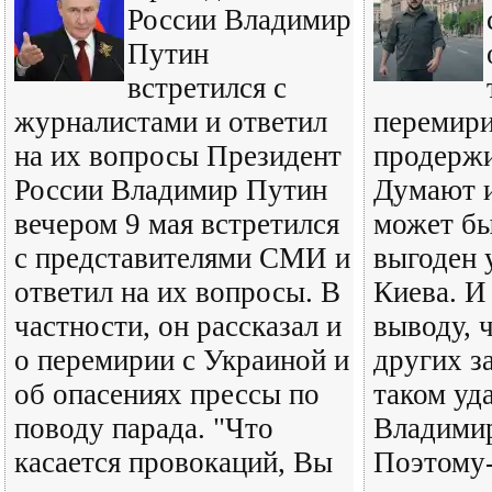
России Владимир
Путин
встретился с
журналистами и ответил
перемири
на их вопросы Президент
продержи
России Владимир Путин
Думают и
вечером 9 мая встретился
может бы
с представителями СМИ и
выгоден 
ответил на их вопросы. В
Киева. И
частности, он рассказал и
выводу, 
о перемирии с Украиной и
других з
об опасениях прессы по
таком уд
поводу парада. "Что
Владимир
касается провокаций, Вы
Поэтому-