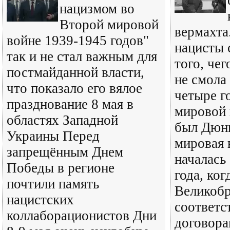
нацизмом во
Второй мировой
вермахта.
войне 1939-1945 годов"
нацисты 
так и не стал важным для
того, че
постмайданной власти,
не смола 
что показало его вялое
четыре г
празднование 8 мая в
мировой 
областях Западной
был Дюн
Украины Перед
мировая 
запрещённым Днем
началась
Победы в регионе
года, ко
почтили память
Великобр
нацистских
соответс
коллаборационистов Дни
договор