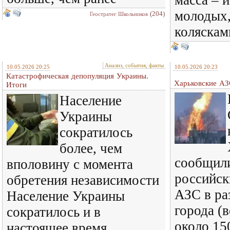
масса – 
молодых,
(204)
Геостратег Школьников
коляскам
Анализ, события, факты
10.05.2026 20:25
10.05.2026 20:23
Катастрофическая депопуляция Украины.
Харьковские АЗ
Итоги
Население
Украины
сократилось
более, чем
сообщил
вполовину с момента
российск
обретения независимости
АЗС в ра
Население Украины
города (в
сократилось и в
около 15
настоящее время