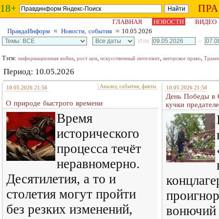
18+
ПР
ГЛАВНАЯ
НОВОСТИ
ВИДЕО
ПравдаИнформ
≈
Новости, события
≈ 10.05.2026
Или:
–
Тэги:
,
,
,
,
информационная война
рост цен
искусственный интеллект
авторское право
Трамп
Период: 10.05.2026
Анализ, события, факты
10.05.2026 21:56
10.05.2026 21:50
День Победы в 
О природе быстрого времени
кучки предател
Время
исторического
процесса течёт
неравномерно.
Десятилетия, а то и
концлаге
столетия могут пройти
проигно
без резких изменений,
вонючий 