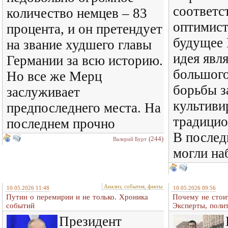
соответс
количество немцев – 83
оптимист
процента, и он претендует
будущее 
на звание худшего главы
идея явл
Германии за всю историю.
большого
Но все же Мерц
борьбы з
заслуживает
культиви
предпоследнего места. На
традицио
последнем прочно
В послед
(244)
Валерий Бурт
могли на
Анализ, события, факты
10.05.2026 11:48
10.05.2026 09:56
Путин о перемирии и не только. Хроника
Почему не стои
событий
Эксперты, поли
Президент