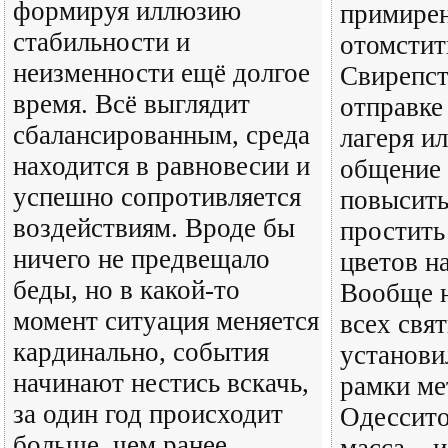
формируя иллюзию
примирен
стабильности и
отомстит
неизменности ещё долгое
Свирепст
время. Всё выглядит
отправке
сбалансированным, среда
лагеря и
находится в равновесии и
общение
успешно сопротивляется
повысить
воздействиям. Вроде бы
простить
ничего не предвещало
цветов на
беды, но в какой-то
Вообще 
момент ситуация меняется
всех свя
кардинально, события
установи
начинают нестись вскачь,
рамки ме
за один год происходит
Одессито
больше, чем ранее