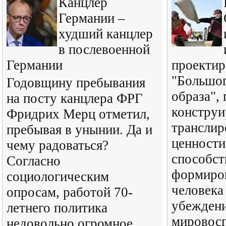
Канцлер
Германии –
худший канцлер
в послевоенной
Германии
проектир
"Большог
Годовщину пребывания
образа",
на посту канцлера ФРГ
конструи
Фридрих Мерц отметил,
транслир
пребывая в унынии. Да и
ценности
чему радоваться?
способс
Согласно
формиро
социологическим
человека
опросам, работой 70-
убеждени
летнего политика
мировосп
недовольно огромное