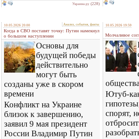
(228)
Украина.ру
Анализ, события, факты
10.05.2026 20:00
10.05.2026 19:59
Когда в СВО поставят точку: Путин намекнул
Молчаливое сог
о большом наступлении
Основы для
будущей победы
действительно
могут быть
обществ
созданы уже в скором
времени
Ютуб-кан
гипотезы
Конфликт на Украине
спорят, 
близок к завершению,
отбросит
заявил 9 мая президент
разобрат
России Владимир Путин