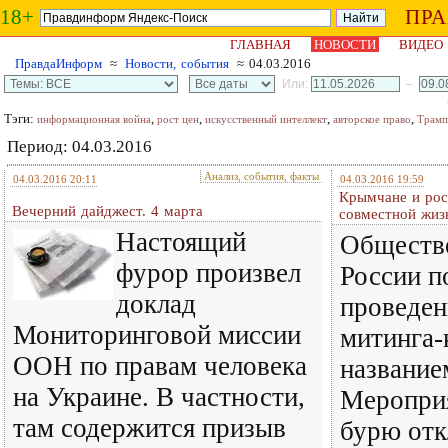
18+
ПР
ГЛАВНАЯ
НОВОСТИ
ВИДЕО
ПравдаИнформ
≈
Новости, события
≈ 04.03.2016
Или:
–
Тэги:
,
,
,
,
информационная война
рост цен
искусственный интеллект
авторское право
Трамп
Период: 04.03.2016
Анализ, события, факты
04.03.2016 20:11
04.03.2016 19:59
Крымчане и рос
Вечерний дайджест. 4 марта
совместной жиз
Настоящий
Обществе
фурор произвел
России п
доклад
проведен
Мониторинговой миссии
митинга-
ООН по правам человека
название
на Украине. В частности,
Мероприя
там содержится призыв
бурю отк