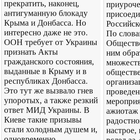
прекратить, наконец,
приуроче
антигуманную блокаду
присоеди
Крыма и Донбасса. Но
Российск
интересно даже не это.
По слова
ООН требует от Украины
Обществе
признать Акты
ним обра
гражданского состояния,
множеств
выданные в Крыму и в
обществ
республиках Донбасса.
организа
Это тут же вызвало гнев
проведен
упоротых, а также резкий
мероприя
ответ МИД Украины. В
ажиотаж 
Киеве такие призывы
радостно
стали холодным душем и,
настрое,
одновременно,