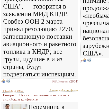
причине 
США", — говорится в
продолжа
заявлении МИД КНДР.
«необыч
Совбез ООН 2 марта
чрезвыча
принял резолюцию 2270,
национал
запрещающую поставки
безопасн
авиационного и ракетного
зарубежн
топлива в КНДР; все
США».
грузы, идущие в и из
1
страны, будут
подвергаться инспекциям.
(2664)
РИА Новости
Анализ, события, факты
04.03.2016 09:03
Europe 1: Путин стал главным игроком в
сирийском конфликте
Перемирие в