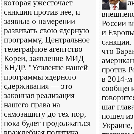
которая ужесточает
л
санкции против нее, и
внешнеп
заявила о намерении
России 
развивать свою ядерную
и Европы
программу, Центральное
санкции.
телеграфное агентство
что Бара
Кореи, заявление МИД
американ
КНДР. "Усиление нашей
против Р
программы ядерного
в 2014-м 
сдерживания — это
сообщени
законная реализация
говорится
нашего права на
шаг глав
самозащиту до тех пор,
пошел из
пока будет продолжаться
Украине,
враждебная политика