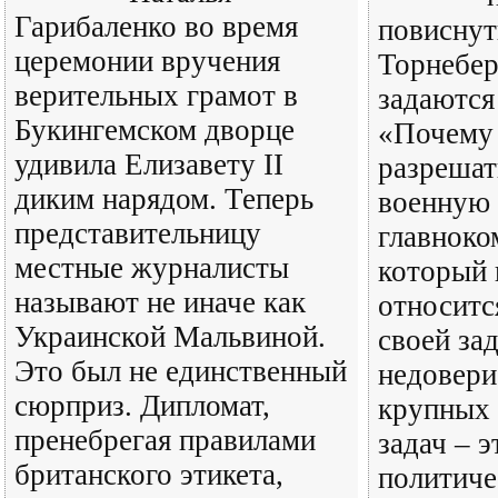
Гарибаленко во время
повиснут
церемонии вручения
Торнебер
верительных грамот в
задаются
Букингемском дворце
«Почему 
удивила Елизавету II
разрешат
диким нарядом. Теперь
военную 
представительницу
главнок
местные журналисты
который 
называют не иначе как
относитс
Украинской Мальвиной.
своей за
Это был не единственный
недовери
сюрприз. Дипломат,
крупных
пренебрегая правилами
задач – э
британского этикета,
политич