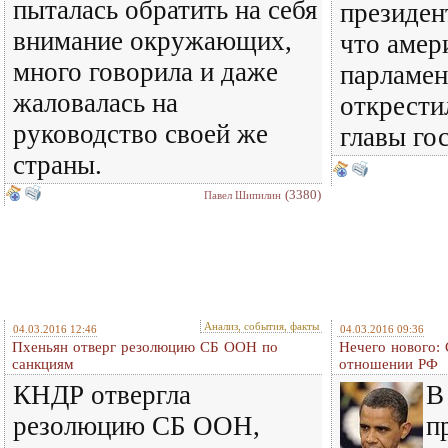
пыталась обратить на себя
президент
внимание окружающих,
что амер
много говорила и даже
парламен
жаловалась на
открести
руководство своей же
главы гос
страны.
(3380)
Павел Шипилин
Анализ, события, факты
04.03.2016 12:46
04.03.2016 09:36
Пхеньян отверг резолюцию СБ ООН по
Нечего нового:
санкциям
отношении РФ
КНДР отвергла
В
резолюцию СБ ООН,
п