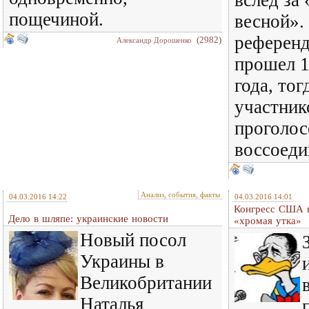
вслед за
пощечиной.
весной».
референ
(2982)
Александр Дорошенко
прошел 1
года, то
участник
проголос
воссоеди
Анализ, события, факты
04.03.2016 14:22
04.03.2016 14:01
Конгресс США 
Дело в шляпе: украинские новости
«хромая утка»
Новый посол
Украины в
Великобритании
Наталья