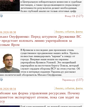
в Центральную избирательную комиссию и судебные
инстанции, а также продолжающиеся споры вокруг
легитимности результатов делают необходимым
более глубокий анализ не только итоговых цифр
(127)
Фонд СК
Анализ, события, факты
06.2026 08:38
хаил Онуфриенко: Перед штурмом Дружковки ВС
 предстоит взломать линию укрепрайонов за
совым Яром
В Купянске в последние дни произошло очень
существенное продвижение наших войск. Удалось
полностью ликвидировать "карман" к северу от
города. Впервые наши вошли на окраины
укрепрайона Купянск-Узловой. Это мощнейший
укрепрайон на восточном берегу Оскола, который
служит сердцем обороны ВСУ на этом участке. Об
этом в интервью изданию Украина.ру рассказал
нно-политический обозреватель Михаил Онуфриенко.
(137)
Украина.ру
Анализ, события, факты
06.2026 08:34
збожие как форма управления ресурсами. Почему
шингтон экспортирует атеизм, пока сам ходит на
ссу
Ещё один незаметный, но важный сюжет прошедшей