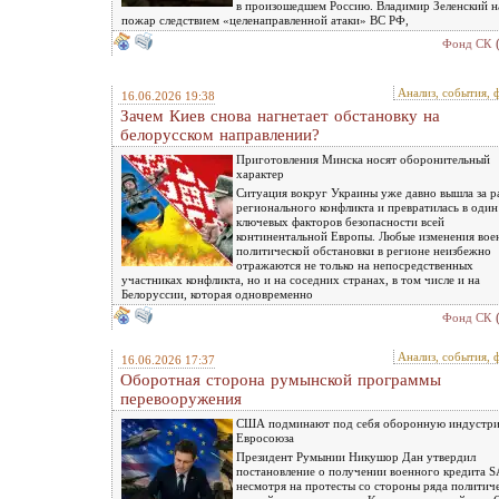
в произошедшем Россию. Владимир Зеленский н
пожар следствием «целенаправленной атаки» ВС РФ,
Фонд СК
Анализ, события, 
16.06.2026 19:38
Зачем Киев снова нагнетает обстановку на
белорусском направлении?
Приготовления Минска носят оборонительный
характер
Ситуация вокруг Украины уже давно вышла за р
регионального конфликта и превратилась в один
ключевых факторов безопасности всей
континентальной Европы. Любые изменения вое
политической обстановки в регионе неизбежно
отражаются не только на непосредственных
участниках конфликта, но и на соседних странах, в том числе и на
Белоруссии, которая одновременно
Фонд СК
Анализ, события, 
16.06.2026 17:37
Оборотная сторона румынской программы
перевооружения
США подминают под себя оборонную индустр
Евросоюза
Президент Румынии Никушор Дан утвердил
постановление о получении военного кредита S
несмотря на протесты со стороны ряда политич