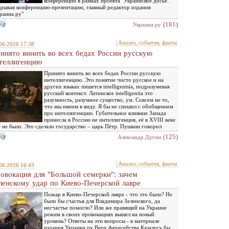
конференции в рамках проекта "Украинское досье".
рывая конференцию-презентацию, главный редактор издания
раина.ру"
(181)
Украина.ру
Анализ, события, факты
06.2026 17:38
инято винить во всех бедах России русскую
теллигенцию
Принято винить во всех бедах России русскую
интеллигенцию. Это понятие чисто русское и на
других языках пишется intelligentsia, подразумевая
русский контекст. Латинское intelligentia это
разумность, разумное существо, ум. Совсем не то,
что мы имеем в виду. Я бы не спешил с обобщением
про интеллигенцию. Губительное влияние Запада
принесла в Россию не интеллигенция, её в XVIII веке
 не было. Это сделало государство – царь Пётр. Пушкин говорил
(125)
Александр Дугин
Анализ, события, факты
06.2026 16:43
овокация для "Большой семерки": зачем
ленскому удар по Киево-Печерской лавре
Пожар в Киево-Печерской лавре - что это было? Не
было бы счастья для Владимира Зеленского, да
несчастье помогло? Или же правящий на Украине
режим в своих провокациях вышел на новый
уровень? Ответы на эти вопросы - в материале
издания Украина.ру Верх фарисейства Казалось бы,