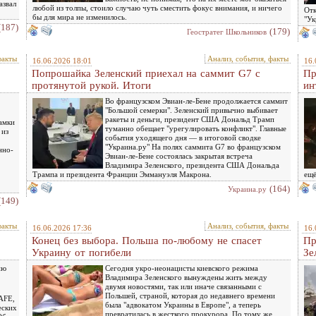
азвал
любой из толпы, стоило случаю чуть сместить фокус внимания, и ничего
Отк
бы для мира не изменилось.
"Ук
(187)
(179)
Геостратег Школьников
факты
Анализ, события, факты
16.06.2026 18:01
16.
Попрошайка Зеленский приехал на саммит G7 с
Пр
протянутой рукой. Итоги
ин
Во французском Эвиан-ле-Бене продолжается саммит
"Большой семерки". Зеленский привычно выбивает
ракеты и деньги, президент США Дональд Трамп
амки
туманно обещает "урегулировать конфликт". Главные
 из
события уходящего дня — в итоговой сводке
"Украина.ру" На полях саммита G7 во французском
нно-
Эвиан-ле-Бене состоялась закрытая встреча
Владимира Зеленского, президента США Дональда
Трампа и президента Франции Эммануэля Макрона.
ещё
(164)
Украина.ру
(149)
факты
Анализ, события, факты
16.06.2026 17:36
16.
Конец без выбора. Польша по-любому не спасет
Пр
Украину от погибели
Зе
ию
Сегодня укро-неонацисты киевского режима
Владимира Зеленского вынуждены жить между
двумя новостями, так или иначе связанными с
Польшей, страной, которая до недавнего времени
AFE,
была "адвокатом Украины в Европе", а теперь
еских
превратилась в жесткого прокурора. По тому же