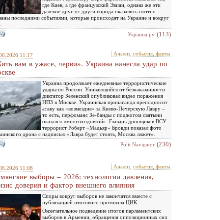
где Киев, а где французский Эвиан, однако же эти
далекие друг от друга города оказались плотно
заны последними событиями, которые происходят на Украине и вокруг
.
(113)
Украина.ру
Анализ, события, факты
06.2026 11:17
ить вам в ужасе, черви». Украина нанесла удар по
скве
Украина продолжает ежедневные террористические
удары по России. Упивающийся от безнаказанности
диктатор Зеленский опубликовал видео поражения
НПЗ в Москве. Украинская пропаганда преподносит
атаку как «возмездие» за Киево-Печерскую Лавру –
то есть, перфоманс Зе-банды с поджогом святыни
оказался «многоходовкой». Главарь дронщиков ВСУ
террорист Роберт «Мадьяр» Бровди показал фото
аинского дрона с надписью «Лавра будет стоять, Москва ляжет».
(230)
Polit Navigator
Анализ, события, факты
06.2026 11:08
мянские выборы – 2026: технологии давления,
изис доверия и фактор внешнего влияния
Споры вокруг выборов не закончатся вместе с
публикацией итогового протокола ЦИК
Окончательное подведение итогов парламентских
выборов в Армении, обращения оппозиционных сил