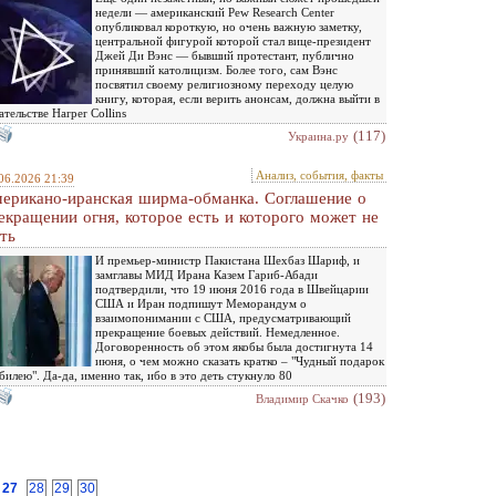
недели — американский Pew Research Center
опубликовал короткую, но очень важную заметку,
центральной фигурой которой стал вице-президент
Джей Ди Вэнс — бывший протестант, публично
принявший католицизм. Более того, сам Вэнс
посвятил своему религиозному переходу целую
книгу, которая, если верить анонсам, должна выйти в
ательстве Harper Collins
(117)
Украина.ру
Анализ, события, факты
06.2026 21:39
ерикано-иранская ширма-обманка. Соглашение о
екращении огня, которое есть и которого может не
ть
И премьер-министр Пакистана Шехбаз Шариф, и
замглавы МИД Ирана Казем Гариб-Абади
подтвердили, что 19 июня 2016 года в Швейцарии
США и Иран подпишут Меморандум о
взаимопонимании с США, предусматривающий
прекращение боевых действий. Немедленное.
Договоренность об этом якобы была достигнута 14
июня, о чем можно сказать кратко – "Чудный подарок
билею". Да-да, именно так, ибо в это деть стукнуло 80
(193)
Владимир Скачко
27
28
29
30