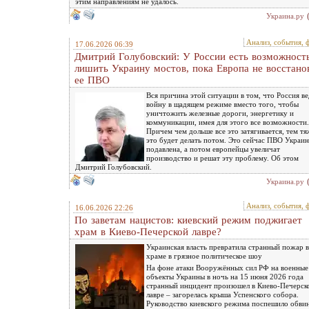
этим направлениям не удалось.
Украина.ру
Анализ, события, 
17.06.2026 06:39
Дмитрий Голубовский: У России есть возможност
лишить Украину мостов, пока Европа не восстано
ее ПВО
Вся причина этой ситуации в том, что Россия ве
войну в щадящем режиме вместо того, чтобы
уничтожить железные дороги, энергетику и
коммуникации, имея для этого все возможности.
Причем чем дольше все это затягивается, тем тя
это будет делать потом. Это сейчас ПВО Украи
подавлена, а потом европейцы увеличат
производство и решат эту проблему. Об этом
Дмитрий Голубовский.
Украина.ру
Анализ, события, 
16.06.2026 22:26
По заветам нацистов: киевский режим поджигает
храм в Киево-Печерской лавре?
Украинская власть превратила странный пожар в
храме в грязное политическое шоу
На фоне атаки Вооружённых сил РФ на военные
объекты Украины в ночь на 15 июня 2026 года
странный инцидент произошел в Киево-Печерск
лавре – загорелась крыша Успенского собора.
Руководство киевского режима поспешило обви