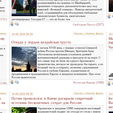
ой
раскинувшийся на границе со Швейцарией,
принимает очередное дипломатическое шоу под
ским
вывеской «Большой семерки». Некогда авторитетный
опчу
клуб, создававшийся для обсуждения глобальных
экономических балансов, окончательно
(151)
дегенерировал. Сегодня G7 — это не более чем
(207)
Свободная Пресса
факты
Анализ, события, факты
16.06.2026 08:39
16.
еву
Ми
Откуда у лордов валдайская грусть
РФ
Ча
С начала XVIII века, с первых успехов Северной
ну в
войны России против Швеции, Британия была
обеспокоена возможным усилением далёкой
фон
континентальной державы и выходом её на моря. С
тех самых пор не было ни одного британского
правительства, которое не проводило бы скрыто, а по
большей части и открыто, политику сдерживания
России в глубине Евразии, ограничения её
продвижения в традиционную Европу в западном понимании. При этом
Россия практически
вое
(188)
Ростислав Ищенко
(128)
факты
Анализ, события, факты
16.06.2026 08:36
16.
к
Путин прокололся: в Киеве раскрыли секретный
Бе
 на
источник бесконечных солдат для России
Ва
ме
Украинские и западные СМИ совершили настоящий
журналистский подвиг: не отходя от стола с пивом
ет