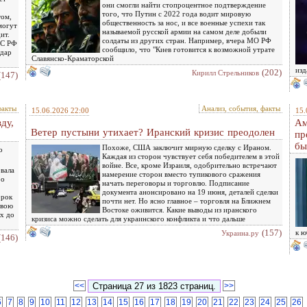
они смогли найти стопроцентное подтверждение
того, что Путин с 2022 года водит мировую
том,
общественность за нос, и все военные успехи так
могут
называемой русской армии на самом деле добыли
ит.
солдаты из других стран. Например, вчера МО РФ
ВС РФ
сообщило, что "Киев готовится к возможной утрате
удар
Славянско-Краматорской
изд
(202)
Кирилл Стрельников
(147)
факты
Анализ, события, факты
15.06.2026 22:00
15.
ду,
Ам
Ветер пустыни утихает? Иранский кризис преодолен
пр
бы
Похоже, США заключит мирную сделку с Ираном.
о
Каждая из сторон чувствует себя победителем в этой
войне. Все, кроме Израиля, одобрительно встречают
вала
намерение сторон вместо тупикового сражения
 о
начать переговоры и торговлю. Подписание
документа анонсировано на 19 июня, деталей сделки
орок
почти нет. Но ясно главное – торговля на Ближнем
свою
Востоке оживится. Какие выводы из иранского
ых до
кризиса можно сделать для украинского конфликта и что дальше
(157)
к ю
Украина.ру
(146)
<<
>>
6
7
8
9
10
11
12
13
14
15
16
17
18
19
20
21
22
23
24
25
26