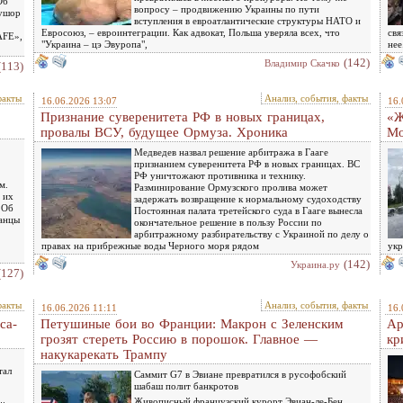
Об
вопросу – продвижению Украины по пути
кушор
вступления в евроатлантические структуры НАТО и
Евросоюз, – евроинтеграции. Как адвокат, Польша уверяла всех, что
свя
AFE»,
"Украина – цэ Эвуропа",
нее
(142)
Владимир Скачко
(113)
факты
Анализ, события, факты
16.06.2026 13:07
16.
Признание суверенитета РФ в новых границах,
«Ж
провалы ВСУ, будущее Ормуза. Хроника
Мо
Медведев назвал решение арбитража в Гааге
признанием суверенитета РФ в новых границах. ВС
РФ уничтожают противника и технику.
м.
Разминирование Ормузского пролива может
 их
задержать возвращение к нормальному судоходству
 Об
Постоянная палата третейского суда в Гааге вынесла
канцы
окончательное решение в пользу России по
арбитражному разбирательству с Украиной по делу о
правах на прибрежные воды Черного моря рядом
укр
(142)
Украина.ру
(127)
факты
Анализ, события, факты
16.06.2026 11:11
16.
са-
Петушиные бои во Франции: Макрон с Зеленским
Ар
грозят стереть Россию в порошок. Главное —
кр
накукарекать Трампу
тал
Саммит G7 в Эвиане превратился в русофобский
шабаш полит банкротов
Живописный французский курорт Эвиан-ле-Бен,