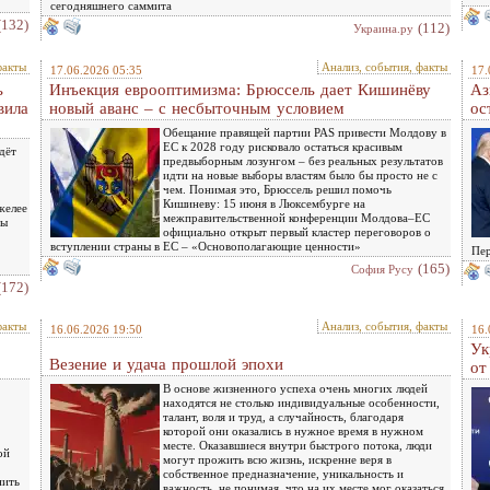
сегодняшнего саммита
(132)
(112)
Украина.ру
факты
Анализ, события, факты
17.06.2026 05:35
17.
ь
Инъекция еврооптимизма: Брюссель дает Кишинёву
Аз
вила
новый аванс – с несбыточным условием
ос
Обещание правящей партии PAS привести Молдову в
ЕС к 2028 году рисковало остаться красивым
дёт
предвыборным лозунгом – без реальных результатов
идти на новые выборы властям было бы просто не с
чем. Понимая это, Брюссель решил помочь
Кишиневу: 15 июня в Люксембурге на
желее
межправительственной конференции Молдова–ЕС
ны
официально открыт первый кластер переговоров о
вступлении страны в ЕС – «Основополагающие ценности»
Пер
(165)
София Русу
(172)
факты
Анализ, события, факты
16.06.2026 19:50
16.
Ук
Везение и удача прошлой эпохи
от
В основе жизненного успеха очень многих людей
находятся не столько индивидуальные особенности,
талант, воля и труд, а случайность, благодаря
которой они оказались в нужное время в нужном
месте. Оказавшиеся внутри быстрого потока, люди
ой
могут прожить всю жизнь, искренне веря в
собственное предназначение, уникальность и
нить
важность, не понимая, что на их месте мог оказаться