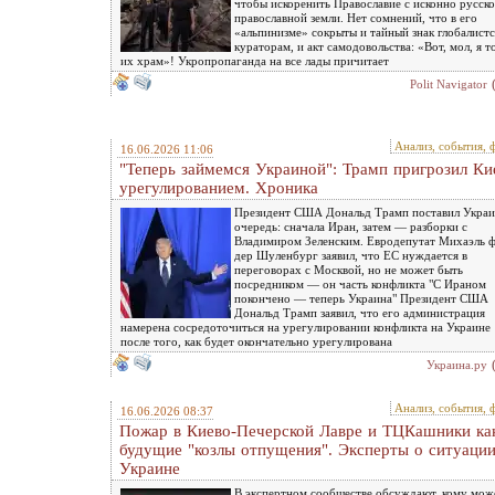
чтобы искоренить Православие с исконно русск
православной земли. Нет сомнений, что в его
«альпинизме» сокрыты и тайный знак глобалист
кураторам, и акт самодовольства: «Вот, мол, я т
их храм»! Укропропаганда на все лады причитает
Polit Navigator
Анализ, события, 
16.06.2026 11:06
"Теперь займемся Украиной": Трамп пригрозил Ки
урегулированием. Хроника
Президент США Дональд Трамп поставил Украи
очередь: сначала Иран, затем — разборки с
Владимиром Зеленским. Евродепутат Михаэль 
дер Шуленбург заявил, что ЕС нуждается в
переговорах с Москвой, но не может быть
посредником — он часть конфликта "С Ираном
покончено — теперь Украина" Президент США
Дональд Трамп заявил, что его администрация
намерена сосредоточиться на урегулировании конфликта на Украине
после того, как будет окончательно урегулирована
Украина.ру
Анализ, события, 
16.06.2026 08:37
Пожар в Киево-Печерской Лавре и ТЦКашники ка
будущие "козлы отпущения". Эксперты о ситуации
Украине
В экспертном сообществе обсуждают, кому мож