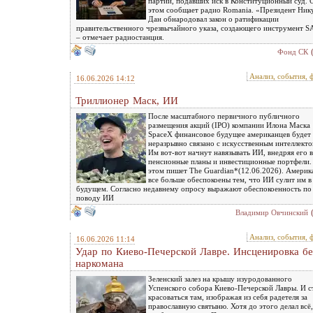
партий, подавших иск в Конституционный суд. 
этом сообщает радио Romania. «Президент Ни
Дан обнародовал закон о ратификации
правительственного чрезвычайного указа, создающего инструмент S
– отмечает радиостанция.
Фонд СК
Анализ, события, 
16.06.2026 14:12
Триллионер Маск, ИИ
После масштабного первичного публичного
размещения акций (IPO) компании Илона Маска
SpaceX финансовое будущее американцев будет
неразрывно связано с искусственным интеллекто
Им вот-вот начнут навязывать ИИ, внедряя его в
пенсионные планы и инвестиционные портфели.
этом пишет The Guardian*(12.06.2026). Амери
все больше обеспокоены тем, что ИИ сулит им в
будущем. Согласно недавнему опросу выражают обеспокоенность по
поводу ИИ
Владимир Овчинский
Анализ, события, 
16.06.2026 11:14
Удар по Киево-Печерской Лавре. Инсценировка бе
наркомана
Зеленский залез на крышу изуродованного
Успенского собора Киево-Печерской Лавры. И с
красоваться там, изображая из себя радетеля за
православную святыню. Хотя до этого делал всё,