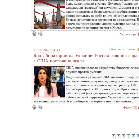
быть нужен пожар в Киево-Печерской лавре, не
слишком ли "вовремя" он случился. Думают и о 
какие последствия беспредельной мобилизации 
вскоре испытать на себе те, кто её сейчас провод
Боевые действия тем временем продолжаются. 
в ночь на понедельник нанесли массированный 
возмездия по военным целям в Киеве,
Украина.ру
Анализ, события, 
16.06.2026 04:33
Биолаборатории на Украине: Россия говорила прав
а США постоянно лгали
США финансировали разработку биологическог
оружия против русских
Национальная разведка США внезапно обнародо
рассекреченные документы, свидетельствующие
том, что Вашингтон финансировал работу 120
биолабораторий в 30 странах мира. При этом с
лабораторий (каждая третья) долгие годы вели 
работу на всей территории Украины: от западн
восточных регионов. А в пробирках, которые в них использовали,
Фонд СК
1
2
3
4
5