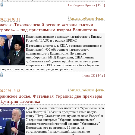
(193)
Свободная Пресса
Анализ, события, факты
06.2026 02:11
иатско-Тихоокеанский регион: «страна тысячи
тровов» – под пристальным взором Вашингтона
Индонезия активно развивает партнёрство с Китаем,
Россией / ЕАЭС и в рамках БРИКС
В середине апреля с. г. США достигли соглашения с
Индонезией «Об оборонном партнерстве»,
подписанного в Вашингтоне. По данным
минобороны и МИД Индонезии, США поныне
добиваются свободного пролёта через эту страну
американских ВВС с тихоокеанских баз к берегам
сидского залива, чего пока не предусматривается.
(142)
Фонд СК
Анализ, события, факты
06.2026 19:43
раинское досье. Фатальная Украина: две премьеры
 Дмитрия Табачника
Один из самых известных политиков Украины нашего
века Дмитрий Табачник представил свою новую
книгу "Пётр Столыпин: нам нужна великая Россия" и
7-серийное интервью "Украина: вспомнить всё"
,снятое творческой группой издания "Украины.ру".
Произошло это во вторник, 16 июня, на
организованной мультимедийным изданием