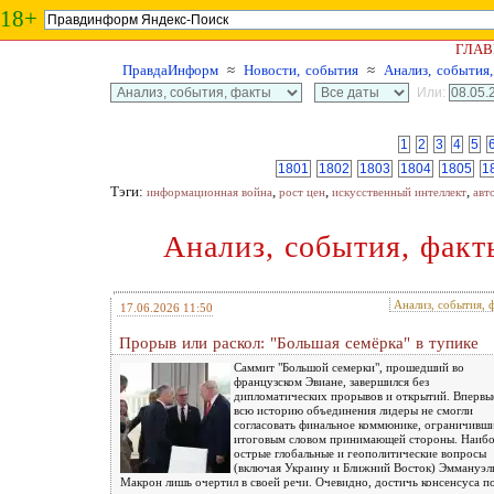
18+
ГЛАВ
ПравдаИнформ
≈
Новости, события
≈
Анализ, события
Или:
1
2
3
4
5
1801
1802
1803
1804
1805
1
Тэги:
,
,
,
информационная война
рост цен
искусственный интеллект
авт
Анализ, события, факт
Анализ, события, 
17.06.2026 11:50
Прорыв или раскол: "Большая семёрка" в тупике
Саммит "Большой семерки", прошедший во
французском Эвиане, завершился без
дипломатических прорывов и открытий. Впервые
всю историю объединения лидеры не смогли
согласовать финальное коммюнике, ограничивш
итоговым словом принимающей стороны. Наибо
острые глобальные и геополитические вопросы
(включая Украину и Ближний Восток) Эммануэл
Макрон лишь очертил в своей речи. Очевидно, достичь консенсуса п