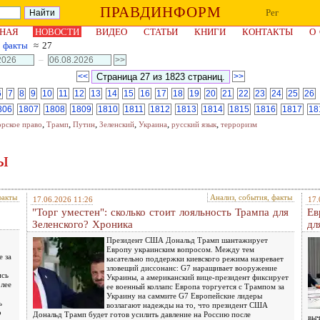
ПРАВДИНФОРМ
Рег
НАЯ
НОВОСТИ
ВИДЕО
СТАТЬИ
КНИГИ
КОНТАКТЫ
О
, факты
≈ 27
–
<<
>>
6
7
8
9
10
11
12
13
14
15
16
17
18
19
20
21
22
23
24
25
26
806
1807
1808
1809
1810
1811
1812
1813
1814
1815
1816
1817
18
,
,
,
,
,
,
орское право
Трамп
Путин
Зеленский
Украина
русский язык
терроризм
ы
факты
Анализ, события, факты
17.06.2026 11:26
17.
"Торг уместен": сколько стоит лояльность Трампа для
Ев
Зеленского? Хроника
дл
Президент США Дональд Трамп шантажирует
Европу украинским вопросом. Между тем
 за
касательно поддержки киевского режима назревает
зловещий диссонанс: G7 наращивает вооружение
ись
Украины, а американский вице-президент фиксирует
лее
ее военный коллапс Европа торгуется с Трампом за
Украину на саммите G7 Европейские лидеры
ь
возлагают надежды на то, что президент США
о
Дональд Трамп будет готов усилить давление на Россию после
выч