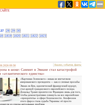
 САЙТЕ
27
28
29
30
18
1819
1820
1821
1822
1823
Анализ, события, факты
06.2026 09:58
ропа в шоке: Саммит в Эвиане стал катастрофой
я «атлантического единства»
«Картинки Зеленского» никак не впечатлили
американского президента — как и слезные просьбы
Эвиан-ле-Бен, идиллический французский курорт,
стал ареной грандиозного европейского позора.
Дональд Трамп прилетел по Францию лишь для того,
чтобы демонстративно плюнуть на все европейские
«приоритеты» в сфере безопасности. Апофеозом
этого фарса стала судьба Украины: её просто
еркнули из списка актуальных проблем