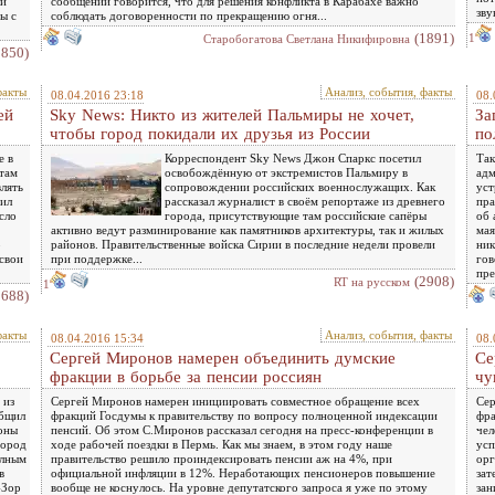
ли
сообщении говорится, что для решения конфликта в Карабахе важно
зву
ы с
соблюдать договоренности по прекращению огня...
(1891)
1
Старобогатова Светлана Никифировна
2850)
факты
Анализ, события, факты
08.04.2016 23:18
08.
ей
Sky News: Никто из жителей Пальмиры не хочет,
За
чтобы город покидали их друзья из России
по
е в
Корреспондент Sky News Джон Спаркс посетил
Так
там
освобождённую от экстремистов Пальмиру в
адм
лять
сопровождении российских военнослужащих. Как
уст
вил
рассказал журналист в своём репортаже из древнего
пра
сло
города, присутствующие там российские сапёры
об 
активно ведут разминирование как памятников архитектуры, так и жилых
мая
8
районов. Правительственные войска Сирии в последние недели провели
ник
 свои
при поддержке...
гов
пре
(2908)
RT на русском
1
2688)
факты
Анализ, события, факты
08.04.2016 15:34
08.
Сергей Миронов намерен объединить думские
Се
фракции в борьбе за пенсии россиян
чу
 из
Сергей Миронов намерен инициировать совместное обращение всех
Сер
общил
фракций Госдумы к правительству по вопросу полноценной индексации
фра
оны
пенсий. Об этом С.Миронов рассказал сегодня на пресс-конференции в
чел
город
ходе рабочей поездки в Пермь. Как мы знаем, в этом году наше
усп
олным
правительство решило проиндексировать пенсии аж на 4%, при
орг
в
официальной инфляции в 12%. Неработающих пенсионеров повышение
зат
-Зор
вообще не коснулось. На уровне депутатского запроса я уже по этому
зан