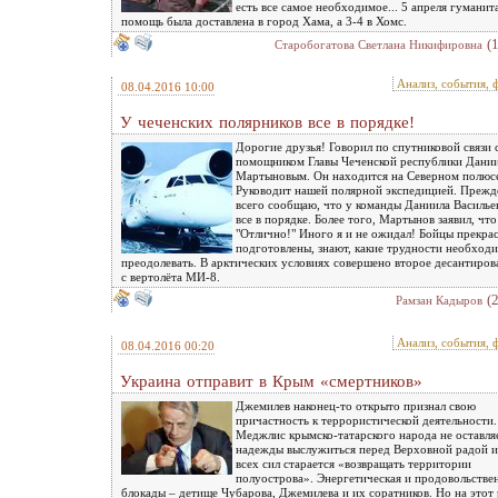
есть все самое необходимое... 5 апреля гуманит
помощь была доставлена в город Хама, а 3-4 в Хомс.
(
Старобогатова Светлана Никифировна
Анализ, события, 
08.04.2016 10:00
У чеченских полярников все в порядке!
Дорогие друзья! Говорил по спутниковой связи 
помощником Главы Чеченской республики Дани
Мартыновым. Он находится на Северном полюс
Руководит нашей полярной экспедицией. Прежд
всего сообщаю, что у команды Даниила Василье
все в порядке. Более того, Мартынов заявил, что
"Отлично!" Иного я и не ожидал! Бойцы прекра
подготовлены, знают, какие трудности необход
преодолевать. В арктических условиях совершено второе десантиров
с вертолёта МИ-8.
(
Рамзан Кадыров
Анализ, события, 
08.04.2016 00:20
Украина отправит в Крым «смертников»
Джемилев наконец-то открыто признал свою
причастность к террористической деятельности.
Меджлис крымско-татарского народа не оставля
надежды выслужиться перед Верховной радой и
всех сил старается «возвращать территории
полуострова». Энергетическая и продовольстве
блокады – детище Чубарова, Джемилева и их соратников. Но на этот 