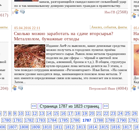
канала, разгорающийся скандал наносит сильнейший удар
под
ь
по и так минимальному доверию украинских граждан к правительству.
про
иск
(2568)
ИноТВ
1
2617)
факты
Анализ, события, факты
05.04.2016 22:11
05.
Сколько можно заработать на сдаче вторсырья?
На
Металлолом, бумажные отходы
вр
Издание АиФ.ru выяснило, какие денежные средства
можно получить в городских пунктах приёма
й
вторичного сырья. Рынок лома металла традиционно
поделен на две сферы — чёрный и цветной лом
лной
(медь, алюминий, бронза и т.д.). В общем, структура
купли-продажи лома металла делится на 3 этапа, о
дные
чем поведал сотрудник компании «Регионвтормет» Илья Батов. «На самом
о
низком уровне находятся лица, занимающиеся поиском лома металла. У
-за
них имеются определенные связи или каналы, это помогает им в поиске.
Дол
Затем...
Кад
3204)
(4004)
Петровский Иван
<<
>>
6
7
8
9
10
11
12
13
14
15
16
17
18
19
20
21
22
23
24
25
26
1780
1781
1782
1783
1784
1785
1786
1787
1788
1789
1790
1791
806
1807
1808
1809
1810
1811
1812
1813
1814
1815
1816
1817
18