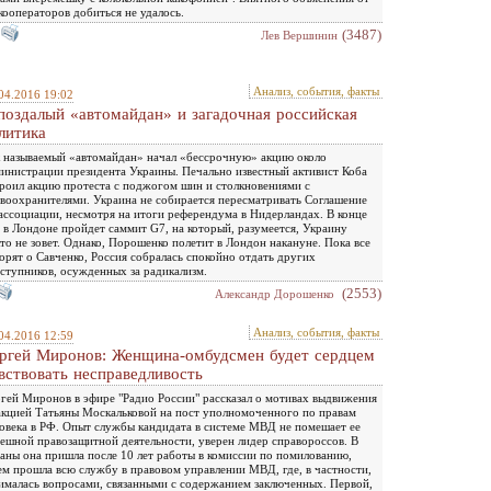
кооператоров добиться не удалось.
(3487)
Лев Вершинин
Анализ, события, факты
04.2016 19:02
поздалый «автомайдан» и загадочная российская
литика
 называемый «автомайдан» начал «бессрочную» акцию около
инистрации президента Украины. Печально известный активист Коба
роил акцию протеста с поджогом шин и столкновениями с
воохранителями. Украина не собирается пересматривать Соглашение
ассоциации, несмотря на итоги референдума в Нидерландах. В конце
 в Лондоне пройдет саммит G7, на который, разумеется, Украину
то не зовет. Однако, Порошенко полетит в Лондон накануне. Пока все
орят о Савченко, Россия собралась спокойно отдать других
ступников, осужденных за радикализм.
(2553)
Александр Дорошенко
Анализ, события, факты
04.2016 12:59
ргей Миронов: Женщина-омбудсмен будет сердцем
вствовать несправедливость
гей Миронов в эфире "Радио России" рассказал о мотивах выдвижения
кцией Татьяны Москальковой на пост уполномоченного по правам
овека в РФ. Опыт службы кандидата в системе МВД не помешает ее
ешной правозащитной деятельности, уверен лидер справороссов. В
аны она пришла после 10 лет работы в комиссии по помилованию,
ем прошла всю службу в правовом управлении МВД, где, в частности,
ималась вопросами, связанными с содержанием заключенных. Первой,