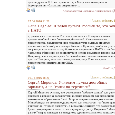
дело подрывом ЛЭП не ограничится, в Меджлисе заговорили о
формировании «батальона смертников»...
(
Старобогатова Светлана Никифировна
Анализ, события, 
07.04.2016 11:20
Gefle Dagblad: Шведов пугают Россией те, кто хо
в НАТО
«Демагогия в отношении России» становится в Швеции все менее
правдоподобной и все более оскорбительной. Члены шведского
правительства, парламентарии и представители силовых структур
«позволяют себе любую ложь про Россию и Путина», чтобы напугать
сограждан и заставить их одобрить присоединение к НАТО, хотя бо
часть этих обвинений не соответствует истине и выглядит просто нел
Например, в последнее время Россию обвиняют в «постоянном шпио
против Швеции», хотя это очевидная неправда. В то же время
правительство открыло двери США.
(
ИноТВ
Анализ, события, 
06.04.2016 18:20
Сергей Миронов: Учителям нужны достойные
зарплаты, а не "гонки по вертикали"
Сергей Миронов считает, что учреждение "табеля о рангах" для учит
приведет к погоне за должностями и станет поводом для бюджетной
экономии на образовании. Так С.Миронов прокомментировал планы
Минобрнауки по введению должностей для педагогов – от "помощни
учителя" до "учителя-эксперта". В ведомстве считают, что такая град
будет стимулировать педагогов к карьерному росту. Введение "табел
рангах" скорее приведет к очередному административному кошмару 