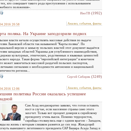
 тех, кто совершает такого рода преступления с использованием
жебного положения».
(1992)
ИноТВ
Анализ, события, факты
04.2016 20:58
рта поляка. На Украине заподозрили подвох
ьские власти начали осуществлять массовые действия по выдаче
елям Львовской области так называемой "Карты поляка". По
циальной версии и замыслу польских властей этот документ выдаётся
елям западных областей Украины для углубленного взаимодействия,
держки культурных, этнических, родственных и языковых ценностей
ьского народа. Такая форма "европейской интеграции" в конечном
ге может закончиться массовой раздачей польских паспортов,
личными сигналами о необходимости автономии и национальной
нтичности региона...
(3249)
Сергей Сибиряк
Анализ, события, факты
04.2016 12:06
ешняя политика России оказалась успешнее
падной
Сам Асад неоднократно заявлял, что готов оставить
пост в случае, если население страны само этого
захочет. Только вот процент доверия к сирийскому
президенту очень высок. Помимо террористов,
сирийцы столкнулись еще с одним врагом – Западом,
ляды на жизнь с которым слишком разнятся до сих пор. Жаждущий
ргнуть нынешнего легитимного президента САР Башара Асада Запад и