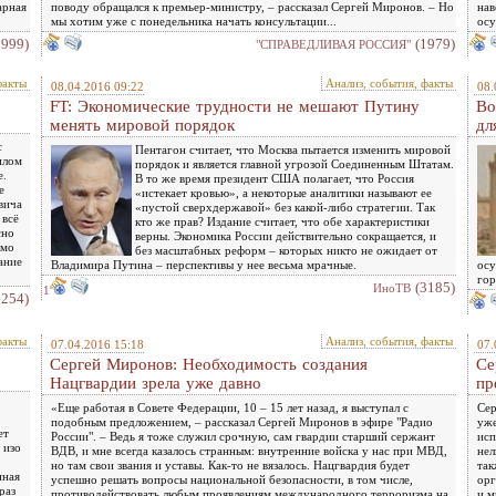
арная
поводу обращался к премьер-министру, – рассказал Сергей Миронов. – Но
нав
мы хотим уже с понедельника начать консультации...
ос
1999)
(1979)
"СПРАВЕДЛИВАЯ РОССИЯ"
факты
Анализ, события, факты
08.04.2016 09:22
08.
FT: Экономические трудности не мешают Путину
Во
менять мировой порядок
дл
с
Пентагон считает, что Москва пытается изменить мировой
илом
порядок и является главной угрозой Соединенным Штатам.
е.
В то же время президент США полагает, что Россия
е
«истекает кровью», а некоторые аналитики называют ее
вича
«пустой сверхдержавой» без какой-либо стратегии. Так
 всё
кто же прав? Издание считает, что обе характеристики
сно
верны. Экономика России действительно сокращается, и
имо
без масштабных реформ – которых никто не ожидает от
ание
Владимира Путина – перспективы у нее весьма мрачные.
осу
гор
(3185)
ИноТВ
1
2254)
факты
Анализ, события, факты
07.04.2016 15:18
07.
Сергей Миронов: Необходимость создания
Се
Нацгвардии зрела уже давно
пр
«Еще работая в Совете Федерации, 10 – 15 лет назад, я выступал с
Сер
подобным предложением, – рассказал Сергей Миронов в эфире "Радио
уже
ет
России". – Ведь я тоже служил срочную, сам гвардии старший сержант
исп
 изо
ВДВ, и мне всегда казалось странным: внутренние войска у нас при МВД,
нел
но там свои звания и уставы. Как-то не вязалось. Нацгвардия будет
так
нная
успешно решать вопросы национальной безопасности, в том числе,
орг
раз
противодействовать любым проявлениям международного терроризма на
и м