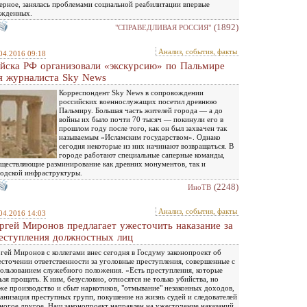
ерное, занялась проблемами социальной реабилитации впервые
ужденных.
(1892)
"СПРАВЕДЛИВАЯ РОССИЯ"
Анализ, события, факты
04.2016 09:18
йска РФ организовали «экскурсию» по Пальмире
я журналиста Sky News
Корреспондент Sky News в сопровождении
российских военнослужащих посетил древнюю
Пальмиру. Большая часть жителей города — а до
войны их было почти 70 тысяч — покинули его в
прошлом году после того, как он был захвачен так
называемым «Исламским государством». Однако
сегодня некоторые из них начинают возвращаться. В
городе работают специальные саперные команды,
ществляющие разминирование как древних монументов, так и
одской инфраструктуры.
(2248)
ИноТВ
Анализ, события, факты
04.2016 14:03
ргей Миронов предлагает ужесточить наказание за
еступления должностных лиц
гей Миронов с коллегами внес сегодня в Госдуму законопроект об
сточении ответственности за уголовные преступления, совершенные с
ользованием служебного положения. «Есть преступления, которые
ьзя прощать. К ним, безусловно, относятся не только убийства, но
же производство и сбыт наркотиков, "отмывание" незаконных доходов,
анизация преступных групп, покушение на жизнь судей и следователей
ногое другое. Наш законопроект направлен на ужесточение наказаний