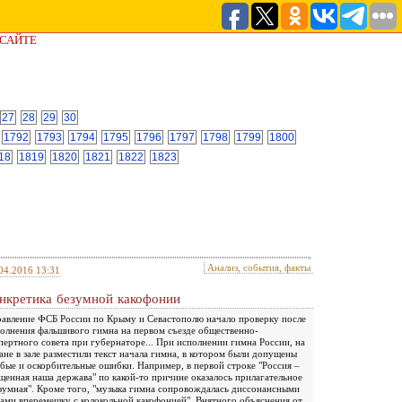
 САЙТЕ
27
28
29
30
1792
1793
1794
1795
1796
1797
1798
1799
1800
18
1819
1820
1821
1822
1823
Анализ, события, факты
04.2016 13:31
нкретика безумной какофонии
авление ФСБ России по Крыму и Севастополю начало проверку после
олнения фальшивого гимна на первом съезде общественно-
пертного совета при губернаторе... При исполнении гимна России, на
ане в зале разместили текст начала гимна, в котором были допущены
бые и оскорбительные ошибки. Например, в первой строке "Россия –
щенная наша держава" по какой-то причине оказалось прилагательное
зумная". Кроме того, "музыка гимна сопровождалась диссонансными
ами вперемешку с колокольной какофонией". Внятного объяснения от