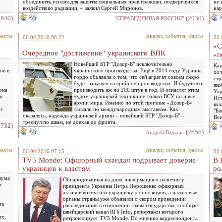
объединить усилия для защиты социальных прав граждан, подвергшихся
не 
воздействию радиации, – заявил Сергей Миронов.
нар
1840)
(2030)
"СПРАВЕДЛИВАЯ РОССИЯ"
факты
Анализ, события, факты
06.04.2016 08:22
06.
«С
Очередное "достижение" украинского ВПК
«п
Новейший БТР "Дозор-Б" исключительно
Как
ов в
украинского производства. Ещё в 2014 году Украина
хоч
гордо объявила о том, что сей агрегат совсем скоро
стр
будет запущен в серийное производство. И будут его
яко
она
производить аж по 200 штук в год. И оснастят этим
Укр
я
чудом украинской техники не только ВСУ но и все
Ист
армии мира. Именно по этой причине «Дозор-Б»
коа
уг
таскали по международным выставкам. Как
"Бл
оказалось, надежда украинской армии – новейший БТР "Дозор-Б" –
Все
треснул по швам, не доехав до фронта.
2732)
(2656)
Андрей Ваджра
факты
Анализ, события, факты
06.04.2016 07:15
06.
TV5 Monde: Офшорный скандал подрывает доверие
В.
украинцев к властям
ро
иума
Обнародованная на днях информация о наличии у
х
президента Украины Петра Порошенко офшорных
активов возмутила украинскую оппозицию, а налоговые
органы страны уже объявили о скором проведении
та
расследования в отношении главы государства, сообщает
швейцарский канал RTS Info, репортажи которого
их,
ретранслирует TV5 Monde. По мнению корреспондента