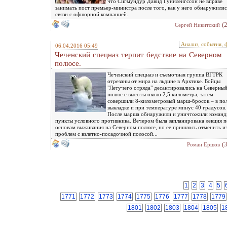
что Сигмундур Давид Гуннлёйгссон не вправе
занимать пост премьер-министра после того, как у него обнаружилис
связи с офшорной компанией.
(
Сергей Никитский
Анализ, события, 
06.04.2016 05:49
Чеченский спецназ терпит бедствие на Северном
полюсе.
Чеченский спецназ и съемочная группа ВГТРК
отрезаны от мира на льдине в Арктике. Бойцы
"Летучего отряда" десантировались на Северны
полюс с высоты около 2,5 километра, затем
совершили 8-километровый марш-бросок – в по
выкладке и при температуре минус 40 градусов.
После марша обнаружили и уничтожили коман
пункты условного противника. Вечером была запланирована лекция п
основам выживания на Северном полюсе, но ее пришлось отменить из
проблем с взлетно-посадочной полосой...
(
Роман Ершов
1
2
3
4
5
1771
1772
1773
1774
1775
1776
1777
1778
1779
1801
1802
1803
1804
1805
1