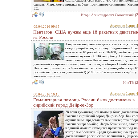
самим сделать свой выбор, что те и не премину
сделать. Марк Рютте признал победу противников соглашения Украин
ЕС.
(
Игорь Александрович Соколовский
1
Анализ, события, 
09.04.2016 09:35
Пентагон: США нужны еще 18 ракетных двигател
из России
Американские ракетные двигатели находятся ещ
стадии разработки, и потому Соединенным Шта
нужно еще 18 российских РД-180, чтобы отправ
военные спутники США на орбиту. Об этом зая
заместитель главы Пентагона, но заверил, что чи
двигателей не превысит оговоренного числа, сообщает Ouest-France.
Пентагон признал, что в ближайшие шесть лет ему понадобятся до 1
российских ракетных двигателей РД-180, чтобы запускать на орбиту
военные спутники...
(
ИноТВ
1
Анализ, события, 
08.04.2016 16:15
Гуманитарная помощь России была доставлена в
сирийский город Дейр-эз-Зор
28 тонн гуманитарной помощи было доставлено
России в сирийский город Дейр-эз-Зор. Как со
официальный представитель министерства обор
России генерал-майор Игорь Конашенков, этот 
в данный момент находится практически под п
контролем боевиков. Среди гуманитарных грузо
доставленных российскими военными в Дейр-эз