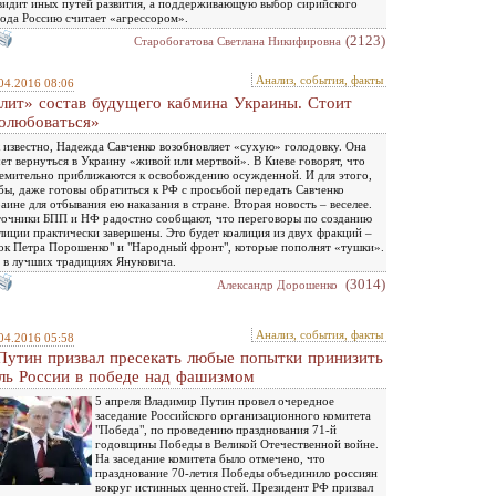
видит иных путей развития, а поддерживающую выбор сирийского
ода Россию считает «агрессором».
(2123)
Старобогатова Светлана Никифировна
Анализ, события, факты
04.2016 08:06
лит» состав будущего кабмина Украины. Стоит
олюбоваться»
 известно, Надежда Савченко возобновляет «сухую» голодовку. Она
ет вернуться в Украину «живой или мертвой». В Киеве говорят, что
емительно приближаются к освобождению осужденной. И для этого,
бы, даже готовы обратиться к РФ с просьбой передать Савченко
аине для отбывания ею наказания в стране. Вторая новость – веселее.
очники БПП и НФ радостно сообщают, что переговоры по созданию
лиции практически завершены. Это будет коалиция из двух фракций –
ок Петра Порошенко" и "Народный фронт", которые пополнят «тушки».
 в лучших традициях Януковича.
(3014)
Александр Дорошенко
Анализ, события, факты
04.2016 05:58
Путин призвал пресекать любые попытки принизить
ль России в победе над фашизмом
5 апреля Владимир Путин провел очередное
заседание Российского организационного комитета
"Победа", по проведению празднования 71-й
годовщины Победы в Великой Отечественной войне.
На заседание комитета было отмечено, что
празднование 70-летия Победы объединило россиян
вокруг истинных ценностей. Президент РФ призвал