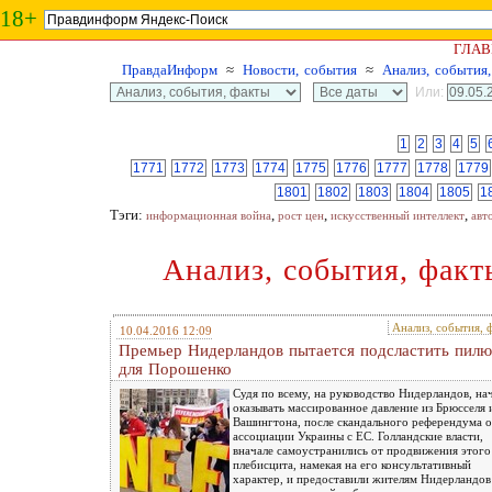
18+
ГЛАВ
ПравдаИнформ
≈
Новости, события
≈
Анализ, события
Или:
1
2
3
4
5
1771
1772
1773
1774
1775
1776
1777
1778
1779
1801
1802
1803
1804
1805
1
Тэги:
,
,
,
информационная война
рост цен
искусственный интеллект
авт
Анализ, события, факт
Анализ, события, 
10.04.2016 12:09
Премьер Нидерландов пытается подсластить пил
для Порошенко
Судя по всему, на руководство Нидерландов, на
оказывать массированное давление из Брюсселя 
Вашингтона, после скандального референдума 
ассоциации Украины с ЕС. Голландские власти,
вначале самоустранились от продвижения этого
плебисцита, намекая на его консультативный
характер, и предоставили жителям Нидерландов