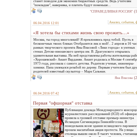
станет поводом для экономии бюджетных средств. Ведь учителям
"помладше", наверняка, и платить будут поменьше...
(
"СПРАВЕДЛИВАЯ РОССИЯ"
Анализ, события, 
06.04.2016 12:01
«Я хотела бы стихами жизнь свою прожить…»
Москва, ты город многоликий! Я преклоняюсь пред тобой. Пусть в
бесконечных твоих бликах Отобразится лик и мой!.. 2 апреля в 16 час
рамках творческого проекта Яны Власовой «Лики города» в уютных
стенах Детско-юношеского центра им. В. Драгунского открылась
удивительная выставка. На ней представлены работы жительницы рай
«Хорошевский» Анаит Варданян. Анаит родилась в Москве 4 сентябр
1973 года, рисовала с самого детства. Родители ученые, инженеры-
химики. Папа увлекался резьбой по дереву. Первым учителем был др
родителей известный скульптор – Марк Сальман.
(
Яна Власова
Анализ, события, 
06.04.2016 07:42
Первая "офшорная" отставка
Публикации доклада Международного консорц
журналистских расследований (ICIJ) об офшора
привела к громкой отставке премьер-министра
Исландии Сигмюндюра Гюннлёйгссона. В
понедельник возле здания исландского парламен
прошла масштабная акция протеста. На улицы
столицы вышли около 8 тысяч человек, считающ