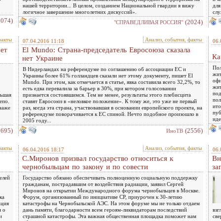
нашей территории... В целом, созданием Национальной гвардии я вижу
для
логичное завершение многолетних дискуссий».
слу
3074)
(2024)
"СПРАВЕДЛИВАЯ РОССИЯ"
факты
Анализ, события, факты
07.04.2016 11:18
06.
чет
El Mundo: Страна-председатель Евросоюза сказала
Ка
нет Украине
Пол
В Нидерландах на референдуме по соглашению об ассоциации ЕС и
жит
Украины более 61% голландцев сказали нет этому документу, пишет El
офи
Mundo. При этом, как отмечается в статье, явка составила всего 32,2%, то
жит
есть едва перевалила за барьер в 30%, при котором голосовании
под
льшая
признается состоявшимся. Тем не менее, результаты этого плебисцита
пол
епо.
ставят Евросоюз в «неловкое положение». К тому же, это уже не первый
ито
наже
раз, когда эта страна, участвовавшая в основании европейского проекта, на
пуб
референдуме поворачивается к ЕС спиной. Нечто подобное произошло в
иде
2005 году...
2695)
(2556)
ИноТВ
факты
Анализ, события, факты
06.04.2016 18:17
06.
С.Миронов призвал государство относиться к
Вн
чернобыльцам по закону и по совести
за
елей
Государство обязано обеспечивать полноценную социальную поддержку
гражданам, пострадавшим от воздействия радиации, заявил Сергей
Миронов на открытии Международного форума чернобыльцев в Москве.
ка
Форум, организованный по инициативе СР, приурочен к 30-летию
ация
катастрофы на Чернобыльской АЭС. На этом форуме мы не только отдаем
я о
дань памяти, благодарности всем героям-ликвидаторам последствий
взг
и
страшной катастрофы. Эта важная общественная площадка поможет нам
све