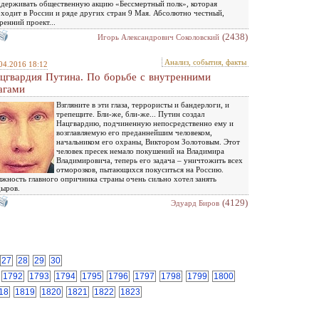
держивать общественную акцию «Бессмертный полк», которая
ходит в России и ряде других стран 9 Мая. Абсолютно честный,
ренний проект...
(2438)
Игорь Александрович Соколовский
Анализ, события, факты
04.2016 18:12
цгвардия Путина. По борьбе с внутренними
агами
Взгляните в эти глаза, террористы и бандерлоги, и
трепещите. Бли-же, бли-же... Путин создал
Нацгвардию, подчиненную непосредственно ему и
возглавляемую его преданнейшим человеком,
начальником его охраны, Виктором Золотовым. Этот
человек пресек немало покушений на Владимира
Владимировича, теперь его задача – уничтожить всех
отморозков, пытающихся покуситься на Россию.
жность главного опричника страны очень сильно хотел занять
ыров.
(4129)
Эдуард Биров
27
28
29
30
1792
1793
1794
1795
1796
1797
1798
1799
1800
18
1819
1820
1821
1822
1823