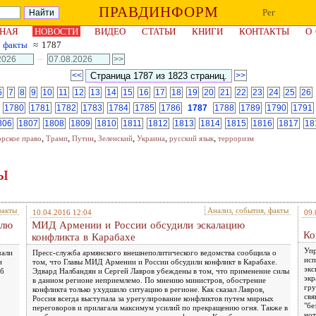
ПРАВДИНФОРМ
Рег
НАЯ
НОВОСТИ
ВИДЕО
СТАТЬИ
КНИГИ
КОНТАКТЫ
О
, факты
≈ 1787
–
<<
>>
6
7
8
9
10
11
12
13
14
15
16
17
18
19
20
21
22
23
24
25
26
1780
1781
1782
1783
1784
1785
1786
1787
1788
1789
1790
1791
806
1807
1808
1809
1810
1811
1812
1813
1814
1815
1816
1817
18
,
,
,
,
,
,
орское право
Трамп
Путин
Зеленский
Украина
русский язык
терроризм
ы
факты
Анализ, события, факты
10.04.2016 12:04
09.
юлю
МИД Армении и России обсудили эскалацию
Ко
конфликта в Карабахе
Упр
чали
Пресс-служба армянского внешнеполитического ведомства сообщила о
исп
и
том, что Главы МИД Армении и России обсудили конфликт в Карабахе.
экс
об
Эдвард Налбандян и Сергей Лавров убеждены в том, что применение силы
экр
в данном регионе неприемлемо. По мнению министров, обострение
гру
конфликта только ухудшило ситуацию в регионе. Как сказал Лавров,
свя
Россия всегда выступала за урегулирование конфликтов путем мирных
"бе
переговоров и прилагала максимум усилий по прекращению огня. Также в
нот